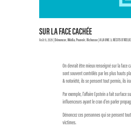
SUR LA FACE CACHÉE
Août 6, 2026
|
Dénoncer
,
Média
,
Pouvoir
,
Richesse
|
A LA UNE 3
,
RÉCITS D'ATELI
On devrait être mieux renseigné sur la face ca
sont souvent contrôlés par les plus hauts pla
& notoriété, ils se pensent tout permis, ils i
Par exemple, l’affaire Epstein a fait surface
influenceurs ayant le cran d’en parler propa
Dénoncez ces personnes qui se pensent tout pe
victimes.