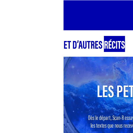
ET D’AUTRES
RÉCITS
LES PET
Dès le départ, Scan-R essa
les textes que nous recevo