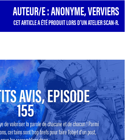
AUTEUR/E : ANONYME, VERVIERS
CET ARTICLE A ÉTÉ PRODUIT LORS D’UN ATELIER SCAN-R.
ITS AVIS, EPISODE
155
ye de valoriser la parole de chacune et de chacun ! Parmi
ns, certains sont trop brefs pour faire l’objet d’un post,
nous les rassemblons donc...