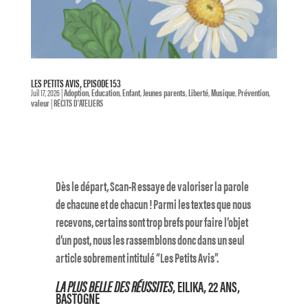
LES PETITS AVIS, EPISODE 153
Juil 17, 2026
|
Adoption
,
Education
,
Enfant
,
Jeunes parents
,
Liberté
,
Musique
,
Prévention
,
valeur
|
RÉCITS D'ATELIERS
Dès le départ, Scan-R essaye de valoriser la parole
de chacune et de chacun ! Parmi les textes que nous
recevons, certains sont trop brefs pour faire l’objet
d’un post, nous les rassemblons donc dans un seul
article sobrement intitulé “Les Petits Avis”.
LA PLUS BELLE DES RÉUSSITES
, EILIKA, 22 ANS,
BASTOGNE