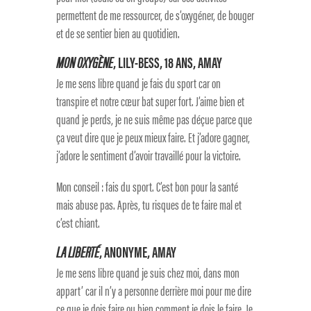
permettent de me ressourcer, de s’oxygéner, de bouger
et de se sentier bien au quotidien.
MON OXYGÈNE
, LILY-BESS, 18 ANS, AMAY
Je me sens libre quand je fais du sport car on
transpire et notre cœur bat super fort. J’aime bien et
quand je perds, je ne suis même pas déçue parce que
ça veut dire que je peux mieux faire. Et j’adore gagner,
j’adore le sentiment d’avoir travaillé pour la victoire.
Mon conseil : fais du sport. C’est bon pour la santé
mais abuse pas. Après, tu risques de te faire mal et
c’est chiant.
LA LIBERTÉ
, ANONYME, AMAY
Je me sens libre quand je suis chez moi, dans mon
appart’ car il n’y a personne derrière moi pour me dire
ce que je dois faire ou bien comment je dois le faire. Je