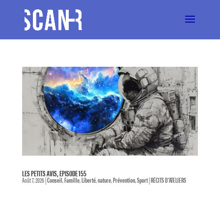
LES PETITS AVIS, EPISODE 155
Août 7, 2026
|
Conseil
,
Famille
,
Liberté
,
nature
,
Prévention
,
Sport
|
RÉCITS D'ATELIERS