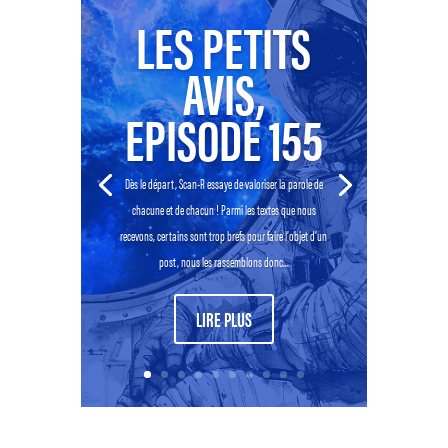
LES PETITS
AVIS,
EPISODE 155
Dès le départ, Scan-R essaye de valoriser la parole de
chacune et de chacun ! Parmi les textes que nous
recevons, certains sont trop brefs pour faire l’objet d’un
post, nous les rassemblons donc...
LIRE PLUS