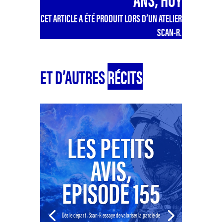
CET ARTICLE A ÉTÉ PRODUIT LORS D’UN ATELIER
SCAN-R.
ET D’AUTRES
RÉCITS
LES PETITS
AVIS,
EPISODE 155
Dès le départ, Scan-R essaye de valoriser la parole de