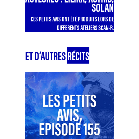
SOLAN
CES PETITS AVIS ONT ÉTÉ PRODUITS LORS DE
DIFFERENTS ATELIERS SCAN-R.
ET D’AUTRES
RÉCITS
LES PETITS
AVIS,
EPISODE 155