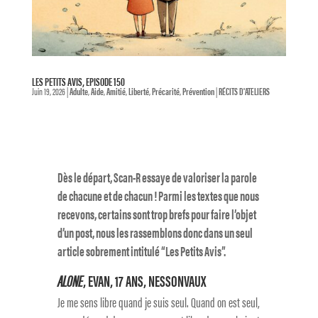
LES PETITS AVIS, EPISODE 150
Juin 19, 2026
|
Adulte
,
Aide
,
Amitié
,
Liberté
,
Précarité
,
Prévention
|
RÉCITS D'ATELIERS
Dès le départ, Scan-R essaye de valoriser la parole
de chacune et de chacun ! Parmi les textes que nous
recevons, certains sont trop brefs pour faire l’objet
d’un post, nous les rassemblons donc dans un seul
article sobrement intitulé “Les Petits Avis”.
ALONE
, EVAN, 17 ANS, NESSONVAUX
Je me sens libre quand je suis seul. Quand on est seul,