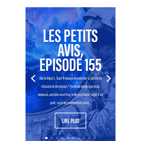
LES PETITS
AVIS,
EPISODE 155
Dès le départ, Scan-R essaye de valoriser la parole de
chacune et de chacun ! Parmi les textes que nous
recevons, certains sont trop brefs pour faire l’objet d’un
post, nous les rassemblons donc...
LIRE PLUS