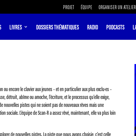
PROJET
ÉQUIPE
ORGANISER UN ATELIER
S
LIVRES
DOSSIERS THÉMATIQUES
RADIO
PODCASTS
L
yon ou encore le clavier aux jeunes – et en particulier aux plus exclu·es –
e, détruit, abîme ou amoche, l’écriture, et le processus qu’elle exige,
r de nouvelles pistes qui ne soient pas de nouveaux rêves mais une
ntion sociale. L’équipe de Scan-R a assez rêvé, maintenant, elle va plus loin
xplorer de nouvelles pistes. La piste que nous avons choisie, c’est celle