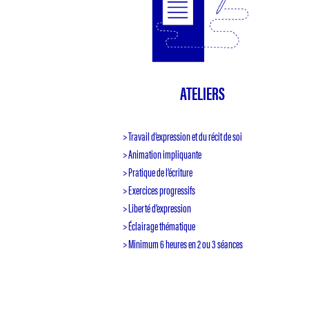
ATELIERS
> Travail d’expression et du récit de soi
> Animation impliquante
> Pratique de l’écriture
> Exercices progressifs
> Liberté d’expression
> Éclairage thématique
> Minimum 6 heures en 2 ou 3 séances