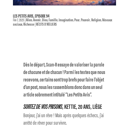
LES PETITS AVIS, EPISODE 94
Fév 7, 2025
|
Alien
,
Avenir
,
Dieu
,
Famille
,
Imagination
,
Peur
,
Pouvoir
,
Religion
,
Réseaux
sociaux
,
Richesse
|
RÉCITS D'ATELIERS
Dès le départ, Scan-R essaye de valoriser la parole
de chacune et de chacun ! Parmi les textes que nous
recevons, certains sont trop brefs pour faire l’objet
d’un post, nous les rassemblons donc dans un seul
article sobrement intitulé “Les Petits Avis”.
SORTEZ DE VOS PRISONS
, KETTIE, 20 ANS, LIÈGE
Bonjour, j’ai un rêve ! Mais après quelques échecs, j’ai
arrêté de rêver pour survivre.