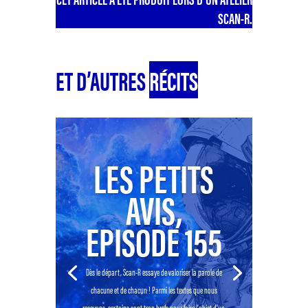
SCAN-R.
ET D’AUTRES
RÉCITS
LES PETITS
AVIS,
EPISODE 155
Dès le départ, Scan-R essaye de valoriser la parole de
chacune et de chacun ! Parmi les textes que nous
recevons, certains sont trop brefs pour faire l’objet d’un