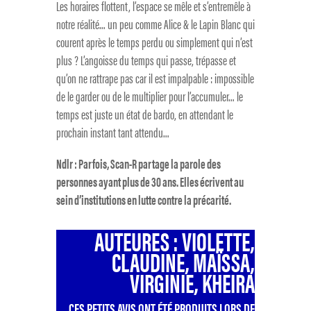
Les horaires flottent, l’espace se mêle et s’entremêle à
notre réalité… un peu comme Alice & le Lapin Blanc qui
courent après le temps perdu ou simplement qui n’est
plus ? L’angoisse du temps qui passe, trépasse et
qu’on ne rattrape pas car il est impalpable : impossible
de le garder ou de le multiplier pour l’accumuler… le
temps est juste un état de bardo, en attendant le
prochain instant tant attendu…
Ndlr : Parfois, Scan-R partage la parole des
personnes ayant plus de 30 ans. Elles écrivent au
sein d’institutions en lutte contre la précarité.
AUTEURES : VIOLETTE,
CLAUDINE, MAÏSSA,
VIRGINIE, KHEIRA
CES PETITS AVIS ONT ÉTÉ PRODUITS LORS DE