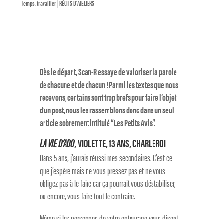
Temps
,
travailler
|
RÉCITS D'ATELIERS
Dès le départ, Scan-R essaye de valoriser la parole
de chacune et de chacun ! Parmi les textes que nous
recevons, certains sont trop brefs pour faire l’objet
d’un post, nous les rassemblons donc dans un seul
article sobrement intitulé “Les Petits Avis”.
LA VIE D’ADO
, VIOLETTE, 13 ANS, CHARLEROI
Dans 5 ans, j’aurais réussi mes secondaires. C’est ce
que j’espère mais ne vous pressez pas et ne vous
obligez pas à le faire car ça pourrait vous déstabiliser,
ou encore, vous faire tout le contraire.
Même si les personnes de votre entourage vous disent