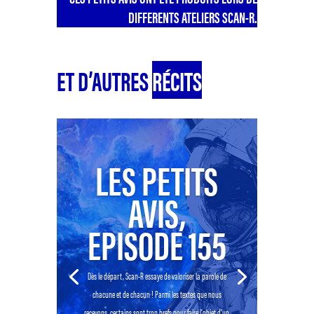
DIFFERENTS ATELIERS SCAN-R.
ET D’AUTRES
RÉCITS
LES PETITS
AVIS,
EPISODE 155
Dès le départ, Scan-R essaye de valoriser la parole de
chacune et de chacun ! Parmi les textes que nous
recevons, certains sont trop brefs pour faire l’objet d’un