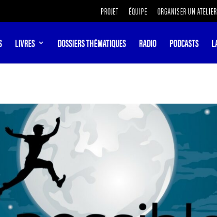
PROJET
ÉQUIPE
ORGANISER UN ATELIER
S
LIVRES
DOSSIERS THÉMATIQUES
RADIO
PODCASTS
L