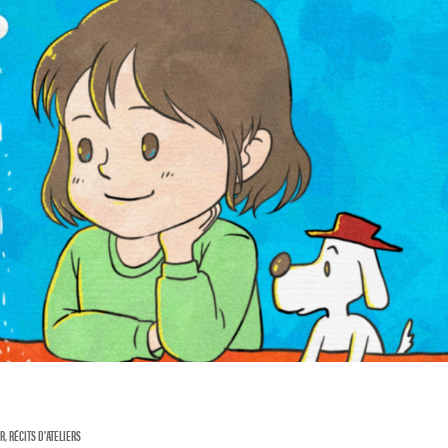
-R
,
RÉCITS D'ATELIERS