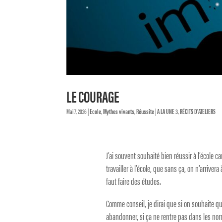
LE COURAGE
Mai 7, 2026
|
Ecole
,
Mythes vivants
,
Réussite
|
A LA UNE 3
,
RÉCITS D'ATELIERS
J’ai souvent souhaité bien réussir à l’école c
travailler à l’école, que sans ça, on n’arrivera
faut faire des études.
Comme conseil, je dirai que si on souhaite que
abandonner, si ça ne rentre pas dans les norme