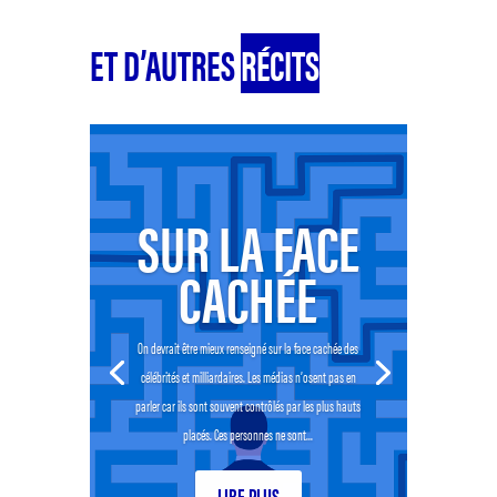
ET D’AUTRES
RÉCITS
SUR LA FACE
CACHÉE
On devrait être mieux renseigné sur la face cachée des
célébrités et milliardaires. Les médias n’osent pas en
parler car ils sont souvent contrôlés par les plus hauts
placés. Ces personnes ne sont...
LIRE PLUS