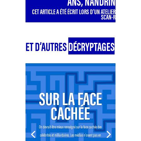
ANS, NANDRIN
CET ARTICLE A ÉTÉ ÉCRIT LORS D’UN ATELIER
SCAN-R
ET D’AUTRES
DÉCRYPTAGES
SUR LA FACE
CACHÉE
On devrait être mieux renseigné sur la face cachée des
célébrités et milliardaires. Les médias n’osent pas en