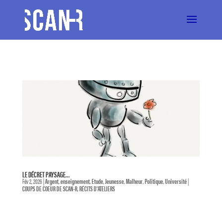
LE DÉCRET PAYSAGE…
Fév 2, 2026
|
Argent
,
enseignement
,
Etude
,
Jeunesse
,
Malheur
,
Politique
,
Université
|
COUPS DE COEUR DE SCAN-R
,
RÉCITS D'ATELIERS