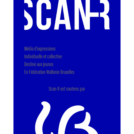
Média d’expressions
Individuelle et collective
Destiné aux jeunes
En Fédération Wallonie Bruxelles
Scan-R est soutenu par