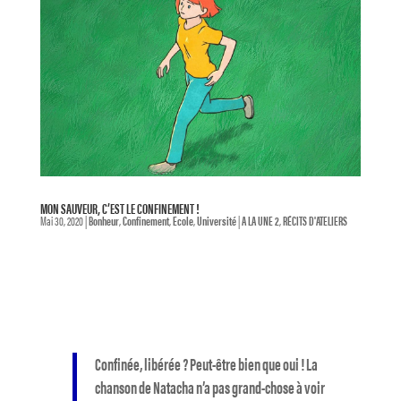
MON SAUVEUR, C’EST LE CONFINEMENT !
Mai 30, 2020
|
Bonheur
,
Confinement
,
Ecole
,
Université
|
A LA UNE 2
,
RÉCITS D'ATELIERS
Confinée, libérée ? Peut-être bien que oui ! La
chanson de Natacha n’a pas grand-chose à voir