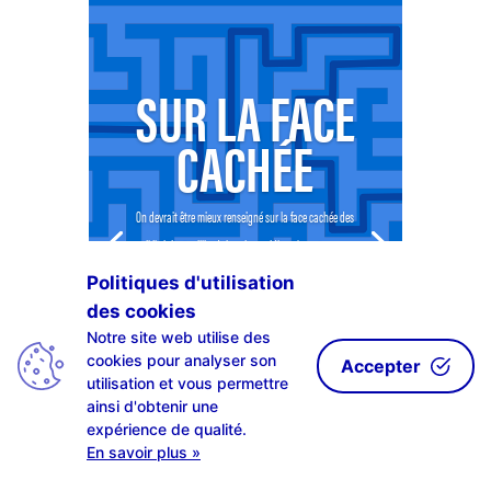
SUR LA FACE
CACHÉE
On devrait être mieux renseigné sur la face cachée des
célébrités et milliardaires. Les médias n’osent pas en
parler car ils sont souvent contrôlés par les plus hauts
Politiques d'utilisation
placés. Ces personnes ne sont...
des cookies
Notre site web utilise des
LIRE PLUS
cookies pour analyser son
Accepter
utilisation et vous permettre
ainsi d'obtenir une
expérience de qualité.
En savoir plus »