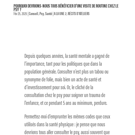
POURQUOI DEVRIONS-NOUS TOUS BÉNÉFICIER D’UNE VISITE DE ROUTINE CHEZ LE
PSY ?
Fév 25, 2025
|
Conseil
,
Psy
,
Santé
|
A LA UNE 2
,
RÉCITS D'ATELIERS
Depuis quelques années, la santé mentale a gagné de
l’importance, tant pour les politiques que dans la
population générale. Consulter n’est plus un tabou ou
synonyme de folie, mais bien un acte de santé et
d’investissement pour soi. Or, le cliché de la
consultation chez le psy pour soigner un trauma de
l’enfance, et ce pendant 5 ans au minimum, perdure.
Permettez-moi d’emprunter les mêmes codes que ceux
utilisés dans la santé physique : je pense que nous
devrions tous aller consulter le psy, aussi souvent que