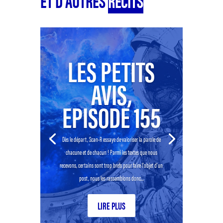
LES PETITS
AVIS,
EPISODE 155
Dès le départ, Scan-R essaye de valoriser la parole de
chacune et de chacun ! Parmi les textes que nous
recevons, certains sont trop brefs pour faire l’objet d’un
post, nous les rassemblons donc...
LIRE PLUS