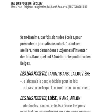
DES LOIS POUR TOI, ÉPISODE 1
Mar 5, 2026
|
Belgique
,
Imagination
,
Loi
,
Santé
,
Scolarité
|
RÉCITS D'ATELIERS
Scan-R anime, parfois, dans des écoles, pour
présenter le journalisme actuel. Durant ces
ateliers, nous demandons aux jeunes d’inventer
des lois. Dans quel but ? Améliorer le quotidien des
Belges.
DES LOIS POUR TOI
, TANIA, 18 ANS, LA LOUVIÈRE
– Je laisserais le peuple décider pour les lois
– Je ferais en sorte que la nourriture soit moins chère
DES LOIS POUR TOI
, LOÏSE, 17 ANS, ARLON
– Interdire les examens et tests à l’école. Les profs
nous évalueraient seulement sur notre comportement