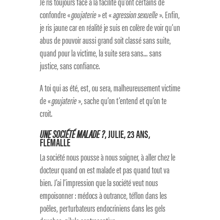
Je ris toujours face à la facilité qu’ont certains de
confondre «
goujaterie
» et «
agression sexuelle
». Enfin,
je ris jaune car en réalité je suis en colère de voir qu’un
abus de pouvoir aussi grand soit classé sans suite,
quand pour la victime, la suite sera sans… sans
justice, sans confiance.
A toi qui as été, est, ou sera, malheureusement victime
de «
goujaterie
», sache qu’on t’entend et qu’on te
croit.
UNE SOCIÉTÉ MALADE ?
, JULIE, 23 ANS,
FLÉMALLE
La société nous pousse à nous soigner, à aller chez le
docteur quand on est malade et pas quand tout va
bien. J’ai l’impression que la société veut nous
empoisonner : médocs à outrance, téflon dans les
poêles, perturbateurs endocriniens dans les gels