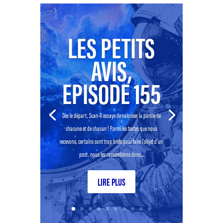
LES PETITS
AVIS,
EPISODE 155
Dès le départ, Scan-R essaye de valoriser la parole de
chacune et de chacun ! Parmi les textes que nous
recevons, certains sont trop brefs pour faire l’objet d’un
post, nous les rassemblons donc...
LIRE PLUS