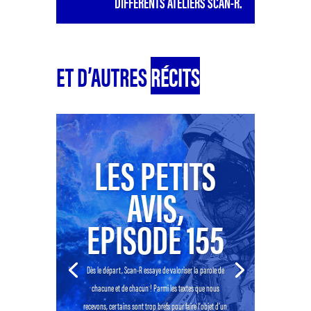
DIFFERENTS ATELIERS SCAN-R.
ET D’AUTRES
RÉCITS
LES PETITS
AVIS,
EPISODE 155
Dès le départ, Scan-R essaye de valoriser la parole de
chacune et de chacun ! Parmi les textes que nous
recevons, certains sont trop brefs pour faire l’objet d’un