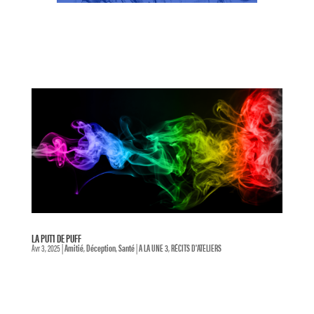
LA PUT1 DE PUFF
Avr 3, 2025
|
Amitié
,
Déception
,
Santé
|
A LA UNE 3
,
RÉCITS D'ATELIERS