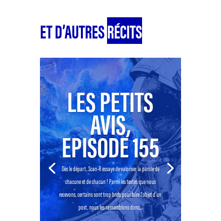
ET D’AUTRES
RÉCITS
LES PETITS
AVIS,
EPISODE 155
Dès le départ, Scan-R essaye de valoriser la parole de
chacune et de chacun ! Parmi les textes que nous
recevons, certains sont trop brefs pour faire l’objet d’un
post, nous les rassemblons donc...