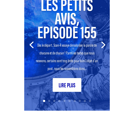
LES PETITS
AVIS,
EPISODE 155
Dès le départ, Scan-R essaye de valoriser la parole de
chacune et de chacun ! Parmi les textes que nous
recevons, certains sont trop brefs pour faire l’objet d’un
post, nous les rassemblons donc...
LIRE PLUS