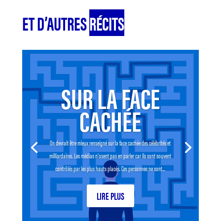
ET D’AUTRES
RÉCITS
SUR LA FACE
CACHÉE
On devrait être mieux renseigné sur la face cachée des célébrités et
milliardaires. Les médias n’osent pas en parler car ils sont souvent
contrôlés par les plus hauts placés. Ces personnes ne sont...
LIRE PLUS