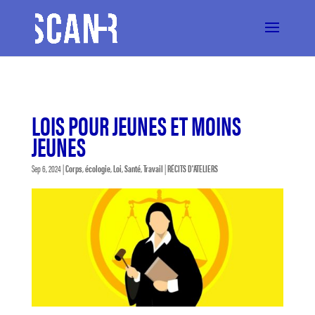
LOIS POUR JEUNES ET MOINS
JEUNES
Sep 6, 2024
|
Corps
,
écologie
,
Loi
,
Santé
,
Travail
|
RÉCITS D'ATELIERS