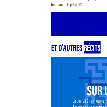
lutte contre la précarité.
ET D’AUTRES
RÉCITS
SUR 
On devrait être mieux rens
Les médias n’osent pas en