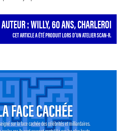
AUTEUR : WILLY, 60 ANS, CHARLEROI
CET ARTICLE A ÉTÉ PRODUIT LORS D’UN ATELIER SCAN-R.
LA FACE CACHÉE
eigné sur la face cachée des célébrités et milliardaires.
 parler car ils sont souvent contrôlés par les plus hauts