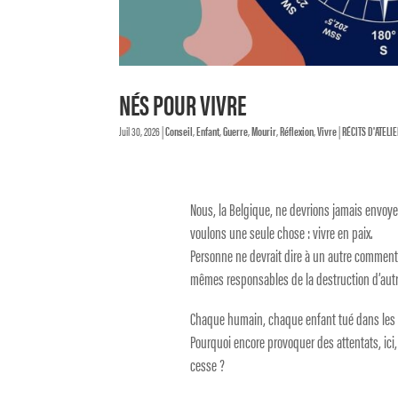
NÉS POUR VIVRE
Juil 30, 2026
|
Conseil
,
Enfant
,
Guerre
,
Mourir
,
Réflexion
,
Vivre
|
RÉCITS D'ATELI
Nous, la Belgique, ne devrions jamais envoye
voulons une seule chose : vivre en paix.
Personne ne devrait dire à un autre comment
mêmes responsables de la destruction d’autre
Chaque humain, chaque enfant tué dans les g
Pourquoi encore provoquer des attentats, ici,
cesse ?