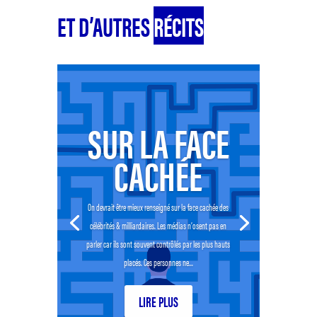
ET D’AUTRES
RÉCITS
SUR LA FACE
CACHÉE
On devrait être mieux renseigné sur la face cachée des
célébrités & milliardaires. Les médias n’osent pas en
parler car ils sont souvent contrôlés par les plus hauts
placés. Ces personnes ne...
LIRE PLUS