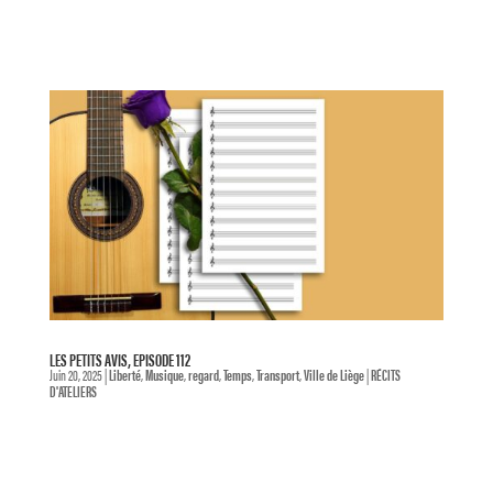
LES PETITS AVIS, EPISODE 112
Juin 20, 2025
|
Liberté
,
Musique
,
regard
,
Temps
,
Transport
,
Ville de Liège
|
RÉCITS
D'ATELIERS