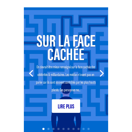
SUR LA FACE
CACHÉE
On devrait être mieux renseigné sur la face cachée des
célébrités & milliardaires. Les médias n’osent pas en
parler car ils sont souvent contrôlés par les plus hauts
placés. Ces personnes ne...
LIRE PLUS