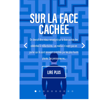
SUR LA FACE
CACHÉE
On devrait être mieux renseigné sur la face cachée des
célébrités & milliardaires. Les médias n’osent pas en
parler car ils sont souvent contrôlés par les plus hauts
placés. Ces personnes ne...
LIRE PLUS