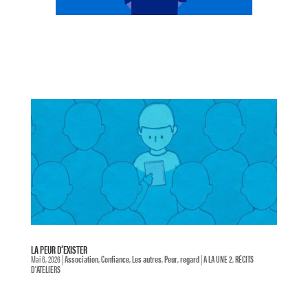
LA PEUR D’EXISTER
Mai 6, 2026
|
Association
,
Confiance
,
Les autres
,
Peur
,
regard
|
A LA UNE 2
,
RÉCITS
D'ATELIERS