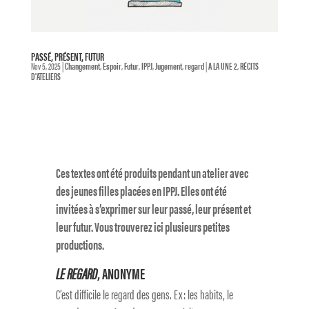
PASSÉ, PRÉSENT, FUTUR
Nov 5, 2025
|
Changement
,
Espoir
,
Futur
,
IPPJ
,
Jugement
,
regard
|
A LA UNE 2
,
RÉCITS
D'ATELIERS
Ces textes ont été produits pendant un atelier avec
des jeunes filles placées en IPPJ. Elles ont été
invitées à s’exprimer sur leur passé, leur présent et
leur futur. Vous trouverez ici plusieurs petites
productions.
LE REGARD
, ANONYME
C’est difficile le regard des gens. Ex : les habits, le