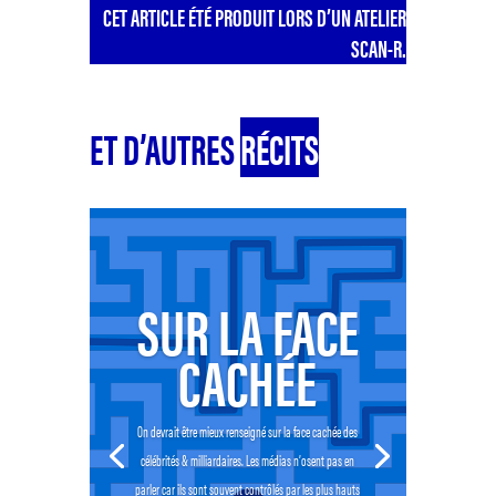
CET ARTICLE ÉTÉ PRODUIT LORS D’UN ATELIER
SCAN-R.
ET D’AUTRES
RÉCITS
SUR LA FACE
CACHÉE
On devrait être mieux renseigné sur la face cachée des
célébrités & milliardaires. Les médias n’osent pas en
parler car ils sont souvent contrôlés par les plus hauts