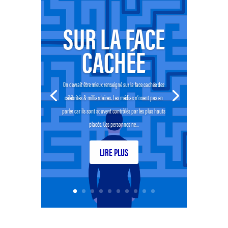
SUR LA FACE
CACHÉE
On devrait être mieux renseigné sur la face cachée des
célébrités & milliardaires. Les médias n’osent pas en
parler car ils sont souvent contrôlés par les plus hauts
placés. Ces personnes ne...
LIRE PLUS