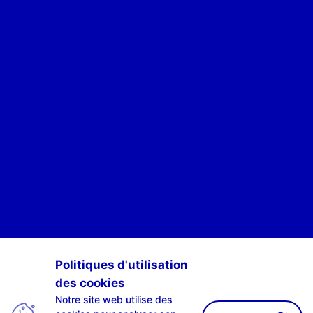
POUR ÊTRE INFORMÉ·E·S DES ACTIVITÉS DE SCAN-R
Politiques d'utilisation
des cookies
S'INSCRIRE À NOTRE NEWSLETTE-R
Notre site web utilise des