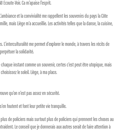
MJ Ecoute-Voir. Ca m’apaise l’esprit.
 L’ambiance et la convivialité me rappellent les souvenirs du pays la Côte
amille, mais Liège m’a accueillie. Les activités telles que la danse, la cuisine,
s. L’interculturalité me permet d’explorer le monde, à travers les récits de
rpétuer la solidarité.
e chaque instant comme un souvenir, certes c’est peut être utopique, mais
choisissez le soleil. Liège, à ma place.
trouve qu’on n’est pas assez en sécurité.
en foutent et font leur petite vie tranquille.
t plus de policiers mais surtout plus de policiers qui prennent les choses au
ntraident. Le conseil que je donnerais aux autres serait de faire attention à