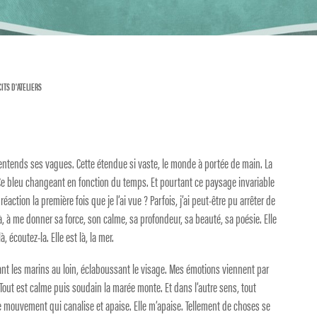
CITS D'ATELIERS
’entends ses vagues. Cette étendue si vaste, le monde à portée de main. La
 Ce bleu changeant en fonction du temps. Et pourtant ce paysage invariable
ction la première fois que je l’ai vue ? Parfois, j’ai peut-être pu arrêter de
à, à me donner sa force, son calme, sa profondeur, sa beauté, sa poésie. Elle
à, écoutez-la. Elle est là, la mer.
ant les marins au loin, éclaboussant le visage. Mes émotions viennent par
out est calme puis soudain la marée monte. Et dans l’autre sens, tout
le mouvement qui canalise et apaise. Elle m’apaise. Tellement de choses se