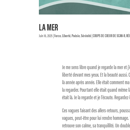
LA MER
Juin 16, 2025
|
Force
,
Liberté
,
Poésie
,
Sérénité
|
COUPS DE COEUR DE SCAN-R
,
RÉ
Je me sens libre quand je regarde la mer et j
liberté devant mes yeux. Et la beauté aussi.
là année après année. Elle était comment ma réa
la regarder. Pourtant elle était quand même l
était là. Je la regarde et je l’écoute. Regardez-l
Ces vagues faisant des allers-retours, pouss
vagues, peut-être pour lui rendre hommage. T
retrouve son calme, sa tranquillité. Un doub