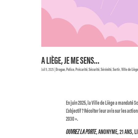
A LIÈGE, JE ME SENS…
Juil 9, 2025
|
Drogue
,
Police
,
Précarité
,
Sécurité
,
Sérénité
,
Sortir
,
Ville de Lièg
En juin 2025, la Ville de Liège a mandaté S
L’objectif ? Récolter leur avis sur les actio
2030 ».
OUVREZ LA PORTE
, ANONYME, 21 ANS, L