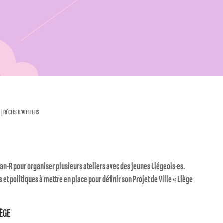
e
|
RÉCITS D'ATELIERS
can-R pour organiser plusieurs ateliers avec des jeunes Liégeois·es.
ns et politiques à mettre en place pour définir son Projet de Ville « Liège
IÈGE