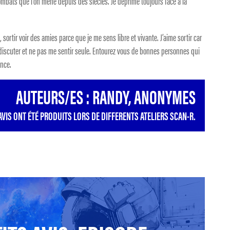
mbats que l’on mène depuis des siècles. Je déprime toujours face à la
, sortir voir des amies parce que je me sens libre et vivante. J’aime sortir car
r discuter et ne pas me sentir seule. Entourez vous de bonnes personnes qui
ance.
AUTEURS/ES : RANDY, ANONYMES
AVIS ONT ÉTÉ PRODUITS LORS DE DIFFERENTS ATELIERS SCAN-R.