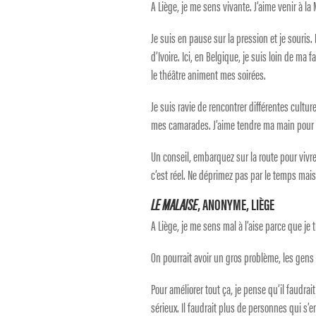
A Liège, je me sens vivante. J’aime venir à la 
Je suis en pause sur la pression et je souris.
d’Ivoire. Ici, en Belgique, je suis loin de ma f
le théâtre animent mes soirées.
Je suis ravie de rencontrer différentes culture
mes camarades. J’aime tendre ma main pour pe
Un conseil, embarquez sur la route pour vivr
c’est réel. Ne déprimez pas par le temps mais 
LE MALAISE
, ANONYME, LIÈGE
A Liège, je me sens mal à l’aise parce que je 
On pourrait avoir un gros problème, les gens s’
Pour améliorer tout ça, je pense qu’il faudrai
sérieux. Il faudrait plus de personnes qui s’e