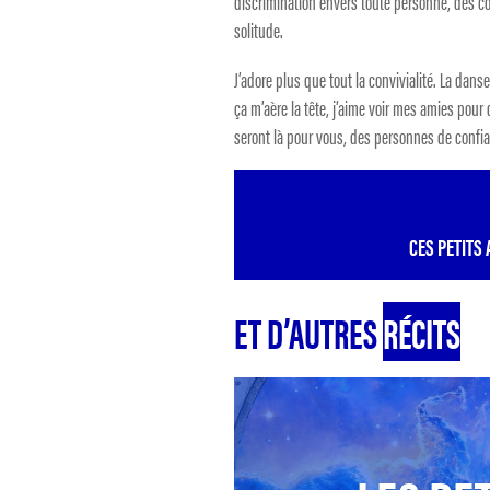
discrimination envers toute personne, des co
solitude.
J’adore plus que tout la convivialité. La danse
ça m’aère la tête, j’aime voir mes amies pou
seront là pour vous, des personnes de confi
CES PETITS 
ET D’AUTRES
RÉCITS