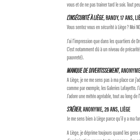
vous et de ne pas trainer tard le soir. Tout pe
L’INSÉCURITÉ À LIÈGE
, RANDY, 17 ANS, LI
Vous sentez vous en sécurité à Liège ? Moi NO
J’ai l’impression que dans les quartiers de Dr
C’est notamment dû à un niveau de précarité 
pauvreté).
MANQUE DE DIVERTISSEMENT
, ANONYME,
A Liège, je ne me sens pas à ma place car j’
comme par exemple, les Galeries Lafayette. J’
J’adore une météo agréable, tout au long de l
S’AÉRER
, ANONYME, 26 ANS, LIÈGE
Je me sens bien à Liège parce qu’il y a ma fa
A Liège, je déprime toujours quand les gens d