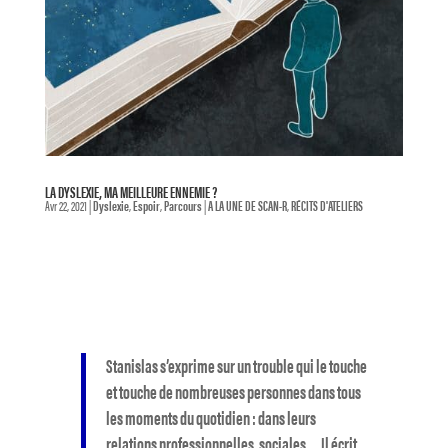
LA DYSLEXIE, MA MEILLEURE ENNEMIE ?
Avr 22, 2021
|
Dyslexie
,
Espoir
,
Parcours
|
A LA UNE DE SCAN-R
,
RÉCITS D'ATELIERS
Stanislas s’exprime sur un trouble qui le touche
et touche de nombreuses personnes dans tous
les moments du quotidien : dans leurs
relations professionnelles, sociales … Il écrit