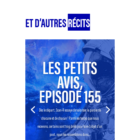
ET D’AUTRES
RÉCITS
LES PETITS
AVIS,
EPISODE 155
Dès le départ, Scan-R essaye de valoriser la parole de
chacune et de chacun ! Parmi les textes que nous
recevons, certains sont trop brefs pour faire l’objet d’un
post, nous les rassemblons donc...