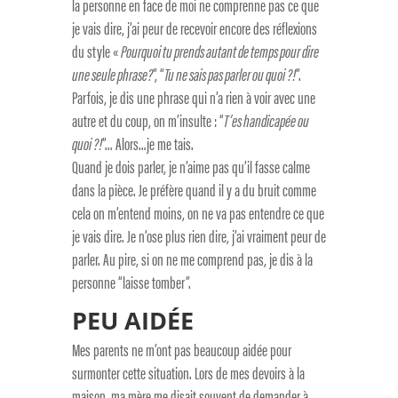
la personne en face de moi ne comprenne pas ce que
je vais dire, j’ai peur de recevoir encore des réflexions
du style «
Pourquoi tu prends autant de temps pour dire
une seule phrase?
”, “
Tu ne sais pas parler ou quoi ?!
”.
Parfois, je dis une phrase qui n’a rien à voir avec une
autre et du coup, on m’insulte : “
T’es handicapée ou
quoi ?!
”… Alors…je me tais.
Quand je dois parler, je n’aime pas qu’il fasse calme
dans la pièce. Je préfère quand il y a du bruit comme
cela on m’entend moins, on ne va pas entendre ce que
je vais dire. Je n’ose plus rien dire, j’ai vraiment peur de
parler. Au pire, si on ne me comprend pas, je dis à la
personne “laisse tomber”.
PEU AIDÉE
Mes parents ne m’ont pas beaucoup aidée pour
surmonter cette situation. Lors de mes devoirs à la
maison, ma mère me disait souvent de demander à