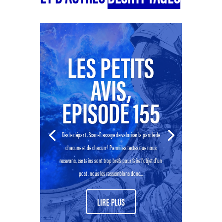
LES PETITS
AVIS,
EPISODE 155
Dès le départ, Scan-R essaye de valoriser la parole de
chacune et de chacun ! Parmi les textes que nous
recevons, certains sont trop brefs pour faire l’objet d’un
post, nous les rassemblons donc...
LIRE PLUS