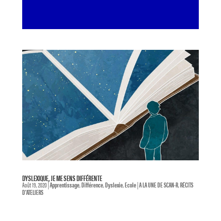
DYSLEXIQUE, JE ME SENS DIFFÉRENTE
Août 19, 2020
|
Apprentissage
,
Différence
,
Dyslexie
,
Ecole
|
A LA UNE DE SCAN-R
,
RÉCITS
D'ATELIERS