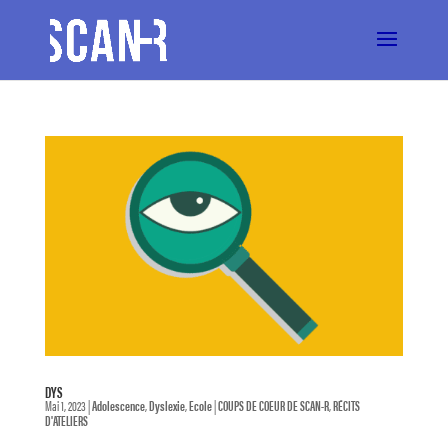
DYS
Mai 1, 2023
|
Adolescence
,
Dyslexie
,
Ecole
|
COUPS DE COEUR DE SCAN-R
,
RÉCITS
D'ATELIERS