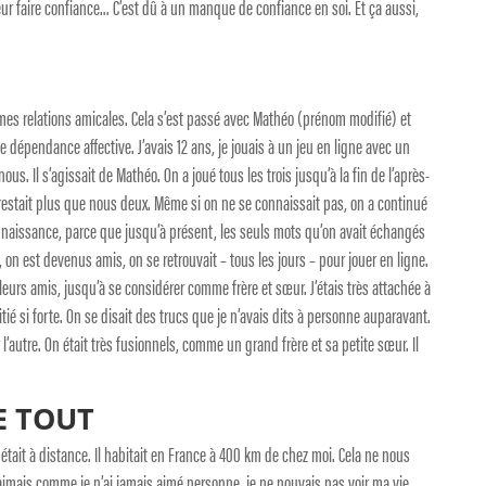
ur faire confiance… C’est dû à un manque de confiance en soi. Et ça aussi,
 mes relations amicales. Cela s’est passé avec Mathéo (prénom modifié) et
e dépendance affective. J’avais 12 ans, je jouais à un jeu en ligne avec un
nous. Il s’agissait de Mathéo. On a joué tous les trois jusqu’à la fin de l’après-
 restait plus que nous deux. Même si on ne se connaissait pas, on a continué
connaissance, parce que jusqu’à présent, les seuls mots qu’on avait échangés
 on est devenus amis, on se retrouvait – tous les jours – pour jouer en ligne.
rs amis, jusqu’à se considérer comme frère et sœur. J’étais très attachée à
mitié si forte. On se disait des trucs que je n’avais dits à personne auparavant.
 l’autre. On était très fusionnels, comme un grand frère et sa petite sœur. Il
E TOUT
le était à distance. Il habitait en France à 400 km de chez moi. Cela ne nous
’aimais comme je n’ai jamais aimé personne, je ne pouvais pas voir ma vie