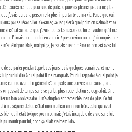
s démesurés rien que pour une dispute, je pouvais pleurer jusqu’à ne plus
in, que j’avais perdu la personne la plus importante de ma vie. Parce que oui,
t toujours par se réconcilier, s’excuser, se rappeler à quel point on s’aimait et se
si c’était sa faute, que j’avais toutes les raisons de lui en vouloir, qu’il me
 tout. Je l’aimais trop pour lui en vouloir. Après environ un an, j’ai compris que
de m’en éloigner. Mais, malgré ça, je restais quand même en contact avec lui.
rrête de se parler pendant quelques jours, puis quelques semaines, et même
lui pour lui dire à quel point il me manquait. Pour lui rappeler à quel point je
vienne comme avant. En général, c’était juste une conversation sans grand
s on passait de temps sans se parler, plus notre relation se dégradait. Cinq
haiter un bon anniversaire, il m’a simplement remerciée, rien de plus. Ce fut
l à me séparer de lui, c’était mon meilleur ami, mon frère, celui qui avait
ès bien qu’il était toxique pour moi, mais j’étais incapable de vivre sans lui.
is pu mourir pour lui, donc ça allait vraiment loin.