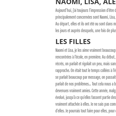
NAOMI, LISA, A
Aujourd’hui, j’ai toujours l’impression d’êtr
principalement concernées sont Naomi, Lisa, 
Au départ, elles et ils ont été ou sont dans m
les jours et auprès desquels, une fois de pl
LES FILLES
Naomi et Lisa, je les aime vraiment beaucoup, 
rencontrées à l’école, en première. Au début
récrés, on parlait et rigolait un peu, mais sa
rapproche. On était tout le temps collées à l’é
se parlait beaucoup par message, on passait 
parlait de nos problèmes… Tout cela nous a b
devenues vraiment amies. Cette année, malgré 
évolué, jusqu’à ce qu’elles fassent partie de
vraiment attachée à elles. Je ne sais pas com
d’elles. Je pourrais tout faire pour elles, po