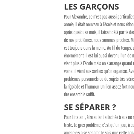
LES GARÇONS
Pour Alexandre, ce n’est pas aussi particulier
année, il était nouveau à l’école et nous éti
après quelques mois, il faisait déjà partie d
de nos problèmes, nous sommes proches. Maxen
est toujours dans la même. Au fil du temps, un
énormément. Il est lui aussi devenu l’un de 
vient plus à l’école mais on s’arrange quand 
voir et il vient aux sorties qu’on organise. Av
problèmes personnels ou de sujets très sérieu
la rigolade et l’humour. Un lien assez fort no
rire ensemble suffit.
SE SÉPARER ?
Pour l’instant, être autant attachée à eux ne
triste. Le gros problème, c’est qu’un jour, 
amené·e·s à se séparer. Je sais que cette sépa