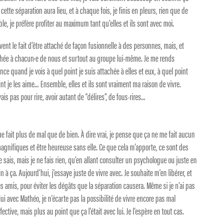
tte séparation aura lieu, et à chaque fois, je finis en pleurs, rien que de
ble, je préfère profiter au maximum tant qu’elles et ils sont avec moi.
vent le fait d’être attaché de façon fusionnelle à des personnes, mais, et
achée à chacun·e de nous et surtout au groupe lui-même. Je me rends
e quand je vois à quel point je suis attachée à elles et eux, à quel point
t je les aime… Ensemble, elles et ils sont vraiment ma raison de vivre.
ais pas pour rire, avoir autant de “délires”, de fous-rires…
fait plus de mal que de bien. À dire vrai, je pense que ça ne me fait aucun
 magnifiques et être heureuse sans elle. Ce que cela m’apporte, ce sont des
e sais, mais je ne fais rien, qu’en allant consulter un psychologue ou juste en
in à ça. Aujourd’hui, j’essaye juste de vivre avec. Je souhaite m’en libérer, et
 amis, pour éviter les dégâts que la séparation causera. Même si je n’ai pas
i avec Mathéo, je n’écarte pas la possibilité de vivre encore pas mal
ctive, mais plus au point que ça l’était avec lui. Je l’espère en tout cas.