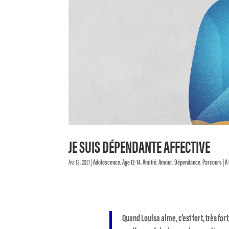
JE SUIS DÉPENDANTE AFFECTIVE
Avr 13, 2021
|
Adolescence
,
Âge 12-14
,
Amitié
,
Amour
,
Dépendance
,
Parcours
|
A
Quand Louisa aime, c’est fort, très fort