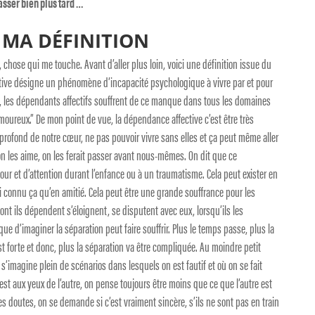
passer bien plus tard …
 MA DÉFINITION
 chose qui me touche. Avant d’aller plus loin, voici une définition issue du
tive désigne un phénomène d’incapacité psychologique à vivre par et pour
 les dépendants affectifs souffrent de ce manque dans tous les domaines
oureux.” De mon point de vue, la dépendance affective c’est être très
profond de notre cœur, ne pas pouvoir vivre sans elles et ça peut même aller
on les aime, on les ferait passer avant nous-mêmes. On dit que ce
 et d’attention durant l’enfance ou à un traumatisme. Cela peut exister en
i connu ça qu’en amitié. Cela peut être une grande souffrance pour les
nt ils dépendent s’éloignent, se disputent avec eux, lorsqu’ils les
que d’imaginer la séparation peut faire souffrir. Plus le temps passe, plus la
st forte et donc, plus la séparation va être compliquée. Au moindre petit
’imagine plein de scénarios dans lesquels on est fautif et où on se fait
st aux yeux de l’autre, on pense toujours être moins que ce que l’autre est
 doutes, on se demande si c’est vraiment sincère, s’ils ne sont pas en train