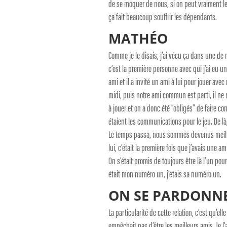
de se moquer de nous, si on peut vraiment le
ça fait beaucoup souffrir les dépendants.
MATHÉO
Comme je le disais, j’ai vécu ça dans une de
c’est la première personne avec qui j’ai eu un
ami et il a invité un ami à lui pour jouer avec 
midi, puis notre ami commun est parti, il ne
à jouer et on a donc été “obligés” de faire 
étaient les communications pour le jeu. De là,
Le temps passa, nous sommes devenus meilleu
lui, c’était la première fois que j’avais une a
On s’était promis de toujours être là l’un pour
était mon numéro un, j’étais sa numéro un.
ON SE PARDONN
La particularité de cette relation, c’est qu’el
empêchait pas d’être les meilleurs amis. Je l