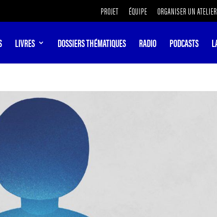
PROJET
ÉQUIPE
ORGANISER UN ATELIER
S
LIVRES
DOSSIERS THÉMATIQUES
RADIO
PODCASTS
L