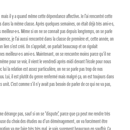
, mais il y a quand même cette dépendance affective. Je l’ai rencontré cette
ons dans la même classe. Après quelques semaines, on était déjà très ami·e·s,
es meilleur·e·s. Même si on ne se connait pas depuis longtemps, on se parle
ce, je l’ai aussi rencontré dans la classe de première et, cette année, on
 lien s’est créé. On s’appelait, on parlait beaucoup et on rigolait
mes meilleur·e·s ami·e·s. Maintenant, on se rencontre moins parce qu’il ne
même pour se voir, il vient le vendredi après-midi devant l’école pour nous
ec lui la relation est assez particulière, on ne se parle pas trop de nos
x. Lui, il est plutôt du genre renfermé mais malgré ça, on est toujours dans
us unit. C’est comme s’il n’y avait pas besoin de parler de ce qui ne va pas,
 me dérange pas, sauf si on se “dispute”, parce que ça peut me rendre très
à cause du choix des études ou d’un déménagement, on va forcément être
ration va me faire très très mal, je vais surement beaucoup en souffrir. Ça