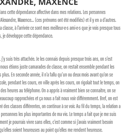
LEXANDRE, MAXENCE
e dans cette dépendance affective dans mes relations. Les personnes
Alexandre, Maxence… (ces prénoms ont été modifiés) et il y en a d’autres.
a classe, à l’arrivée ce sont mes meilleur·e·s ami·e·s que je vois presque tous
us, je développe cette dépendance.
j’y suis très attachée. Je les connais depuis presque trois ans, on s’est
, nous étions juste camarades de classe, on restait ensemble pendant les
ns plus. En seconde année, il n’a fallu qu’un ou deux mois avant qu’on se
cole, pendant les cours, en ville après les cours, on rigolait tout le temps, on
des heures au téléphone. On a appris à vraiment bien se connaitre, on se
eaucoup rapprochées et ça nous a fait nous voir différemment. Bref, on est
des classes différentes, on continue à se voir. Au fil du temps, la relation a
s personnes les plus importantes de ma vie. Le temps a fait que je me suis
ment je pourrais vivre sans elles, c’est comme si j’avais vraiment besoin
ur qu’elles soient heureuses au point qu’elles me rendent heureuse.