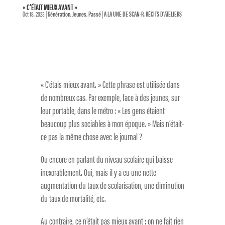
« C’ÉTAIT MIEUX AVANT »
Oct 18, 2023
|
Génération
,
Jeunes
,
Passé
|
A LA UNE DE SCAN-R
,
RÉCITS D'ATELIERS
« C’étais mieux avant. » Cette phrase est utilisée dans
de nombreux cas. Par exemple, face à des jeunes, sur
leur portable, dans le métro : « Les gens étaient
beaucoup plus sociables à mon époque. » Mais n’était-
ce pas la même chose avec le journal ?
Ou encore en parlant du niveau scolaire qui baisse
inexorablement. Oui, mais il y a eu une nette
augmentation du taux de scolarisation, une diminution
du taux de mortalité, etc.
Au contraire, ce n’était pas mieux avant : on ne fait rien