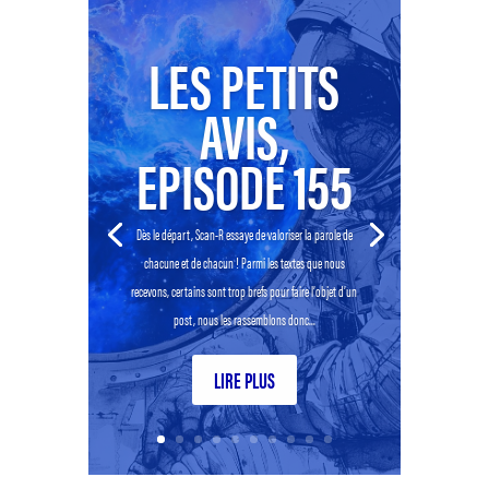
LES PETITS
AVIS,
EPISODE 155
Dès le départ, Scan-R essaye de valoriser la parole de
chacune et de chacun ! Parmi les textes que nous
recevons, certains sont trop brefs pour faire l’objet d’un
post, nous les rassemblons donc...
LIRE PLUS