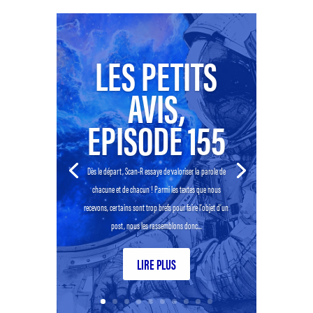
LES PETITS
AVIS,
EPISODE 155
Dès le départ, Scan-R essaye de valoriser la parole de
chacune et de chacun ! Parmi les textes que nous
recevons, certains sont trop brefs pour faire l’objet d’un
post, nous les rassemblons donc...
LIRE PLUS