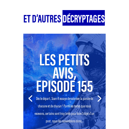
ET D’AUTRES
DÉCRYPTAGES
LES PETITS
AVIS,
EPISODE 155
Dès le départ, Scan-R essaye de valoriser la parole de
chacune et de chacun ! Parmi les textes que nous
recevons, certains sont trop brefs pour faire l’objet d’un
post, nous les rassemblons donc...