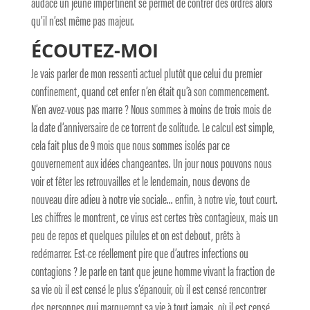
audace un jeune impertinent se permet de contrer des ordres alors
qu’il n’est même pas majeur.
ÉCOUTEZ-MOI
Je vais parler de mon ressenti actuel plutôt que celui du premier
confinement, quand cet enfer n’en était qu’à son commencement.
N’en avez-vous pas marre ? Nous sommes à moins de trois mois de
la date d’anniversaire de ce torrent de solitude. Le calcul est simple,
cela fait plus de 9 mois que nous sommes isolés par ce
gouvernement aux idées changeantes. Un jour nous pouvons nous
voir et fêter les retrouvailles et le lendemain, nous devons de
nouveau dire adieu à notre vie sociale… enfin, à notre vie, tout court.
Les chiffres le montrent, ce virus est certes très contagieux, mais un
peu de repos et quelques pilules et on est debout, prêts à
redémarrer. Est-ce réellement pire que d’autres infections ou
contagions ? Je parle en tant que jeune homme vivant la fraction de
sa vie où il est censé le plus s’épanouir, où il est censé rencontrer
des personnes qui marqueront sa vie à tout jamais, où il est censé