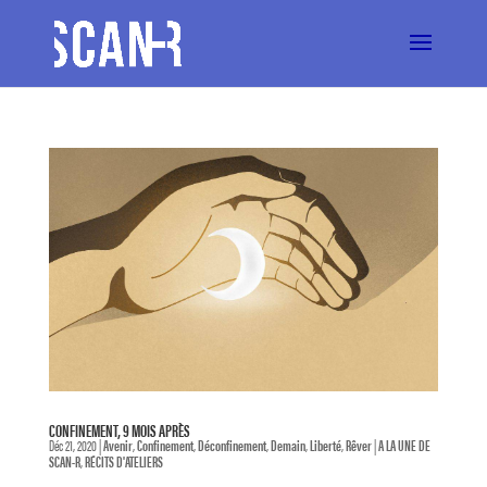
CONFINEMENT, 9 MOIS APRÈS
Déc 21, 2020
|
Avenir
,
Confinement
,
Déconfinement
,
Demain
,
Liberté
,
Rêver
|
A LA UNE DE
SCAN-R
,
RÉCITS D'ATELIERS