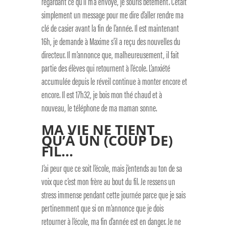
regardant ce qu’il m’a envoyé, je souris bêtement. C’était
simplement un message pour me dire d’aller rendre ma
clé de casier avant la fin de l’année. Il est maintenant
16h, je demande à Maxime s’il a reçu des nouvelles du
directeur. Il m’annonce que, malheureusement, il fait
partie des élèves qui retournent à l’école. L’anxiété
accumulée depuis le réveil continue à monter encore et
encore. Il est 17h32, je bois mon thé chaud et à
nouveau, le téléphone de ma maman sonne.
MA VIE NE TIENT
QU’À UN (COUP DE)
FIL…
J’ai peur que ce soit l’école, mais j’entends au ton de sa
voix que c’est mon frère au bout du fil. Je ressens un
stress immense pendant cette journée parce que je sais
pertinemment que si on m’annonce que je dois
retourner à l’école, ma fin d’année est en danger. Je ne