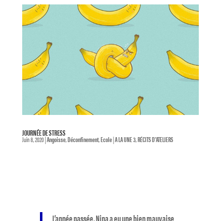
JOURNÉE DE STRESS
Juin 8, 2020
|
Angoisse
,
Déconfinement
,
Ecole
|
A LA UNE 3
,
RÉCITS D'ATELIERS
L’année passée, Nina a eu une bien mauvaise