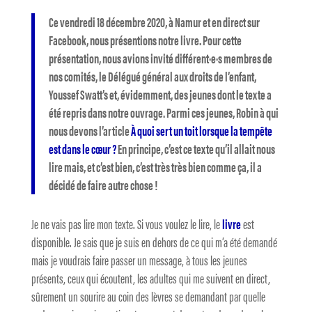
Ce vendredi 18 décembre 2020, à Namur et en direct sur
Facebook, nous présentions notre livre. Pour cette
présentation, nous avions invité différent·e·s membres de
nos comités, le Délégué général aux droits de l’enfant,
Youssef Swatt’s et, évidemment, des jeunes dont le texte a
été repris dans notre ouvrage. Parmi ces jeunes, Robin à qui
nous devons l’article
À quoi sert un toit lorsque la tempête
est dans le cœur ?
En principe, c’est ce texte qu’il allait nous
lire mais, et c’est bien, c’est très très bien comme ça, il a
décidé de faire autre chose !
Je ne vais pas lire mon texte. Si vous voulez le lire, le
livre
est
disponible. Je sais que je suis en dehors de ce qui m’a été demandé
mais je voudrais faire passer un message, à tous les jeunes
présents, ceux qui écoutent, les adultes qui me suivent en direct,
sûrement un sourire au coin des lèvres se demandant par quelle