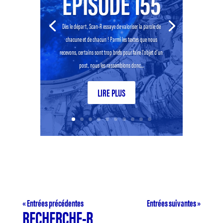
EPISODE 155
Dès le départ, Scan-R essaye de valoriser la parole de
chacune et de chacun ! Parmi les textes que nous
recevons, certains sont trop brefs pour faire l’objet d’un
post, nous les rassemblons donc...
LIRE PLUS
« Entrées précédentes
Entrées suivantes »
RECHERCHE-R