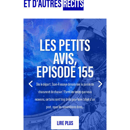
ET D’AUTRES
RÉCITS
LES PETITS
AVIS,
EPISODE 155
Dès le départ, Scan-R essaye de valoriser la parole de
chacune et de chacun ! Parmi les textes que nous
recevons, certains sont trop brefs pour faire l’objet d’un
post, nous les rassemblons donc...
LIRE PLUS