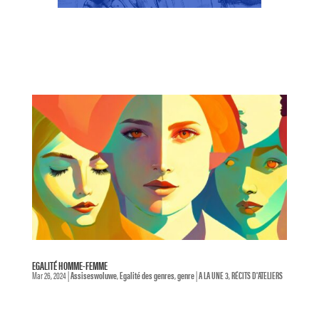
EGALITÉ HOMME-FEMME
Mar 26, 2024
|
Assiseswoluwe
,
Egalité des genres
,
genre
|
A LA UNE 3
,
RÉCITS D'ATELIERS