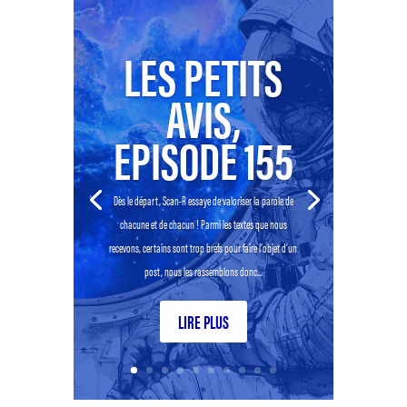
LES PETITS
AVIS,
EPISODE 155
Dès le départ, Scan-R essaye de valoriser la parole de
chacune et de chacun ! Parmi les textes que nous
recevons, certains sont trop brefs pour faire l’objet d’un
post, nous les rassemblons donc...
LIRE PLUS