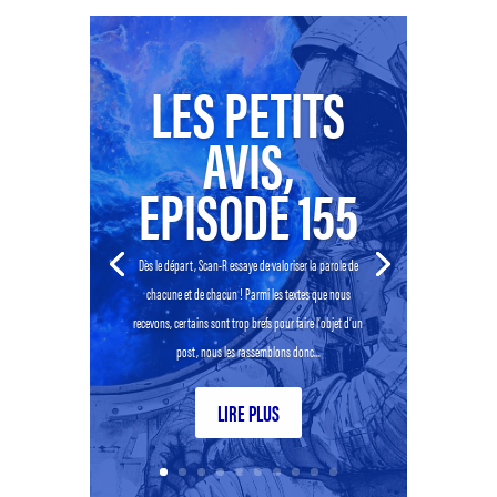
LES PETITS
AVIS,
EPISODE 155
Dès le départ, Scan-R essaye de valoriser la parole de
chacune et de chacun ! Parmi les textes que nous
recevons, certains sont trop brefs pour faire l’objet d’un
post, nous les rassemblons donc...
LIRE PLUS