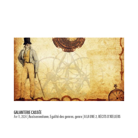
GALANTERIE CASSÉE
Avr 11, 2024
|
Assiseswoluwe
,
Egalité des genres
,
genre
|
A LA UNE 2
,
RÉCITS D'ATELIERS