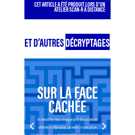
CET ARTICLE A ÉTÉ PRODUIT LORS D’UN
ATELIER SCAN-R À DISTANCE
ET D’AUTRES
DÉCRYPTAGES
SUR LA FACE
CACHÉE
On devrait être mieux renseigné sur la face cachée des
célébrités et milliardaires. Les médias n’osent pas en
parler car ils sont souvent contrôlés par les plus hauts