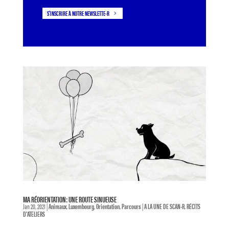
S'INSCRIRE À NOTRE NEWSLETTE-R
MA RÉORIENTATION: UNE ROUTE SINUEUSE
Jan 20, 2021
|
Animaux
,
Luxembourg
,
Orientation
,
Parcours
|
A LA UNE DE SCAN-R
,
RÉCITS
D'ATELIERS