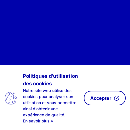
POUR ÊTRE INFORMÉ·E·S DES ACTIVITÉS DE SCAN-R
Politiques d'utilisation
des cookies
S'INSCRIRE À NOTRE NEWSLETTE-R
Notre site web utilise des
cookies pour analyser son
Accepter
utilisation et vous permettre
ainsi d'obtenir une
expérience de qualité.
| design by
LAHPLAB
with the
amazing #0002ab | © LAHPLAB 2018 |
En savoir plus »