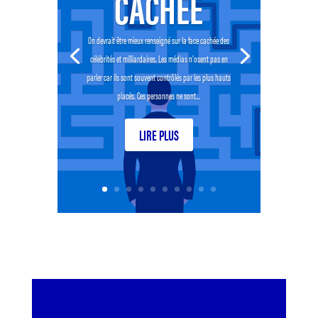
CACHÉE
On devrait être mieux renseigné sur la face cachée des
célébrités et milliardaires. Les médias n’osent pas en
parler car ils sont souvent contrôlés par les plus hauts
placés. Ces personnes ne sont...
LIRE PLUS