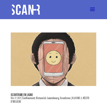
SCOUTISME EN LIGNE
Mar 17, 2021
|
Confinement
,
Distanciel
,
Luxembourg
,
Scoutisme
|
A LA UNE 2
,
RÉCITS
D'ATELIERS