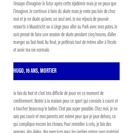
J’essaye d’imaginer le futur après cette épidémie mais je ne peux que
l’imaginer. Je continue à faire du skate mais je reste pas loin de chez
moi et je ne skate qu’avec un seul ami. Je me réjouis de pouvoir
ressortir à Maastricht ou à Liège pour aller au Park avec mes potes. Je
suis pressé de faire une session de skate pendant cinq heures, d’aller
manger au fast-food. Au final, je préférais tout de même aller à l’école
et avoir ma vie normale.
HUGO, 16 ANS, MORTIER
Je fais du foot et c’est très difficile de jouer en ce moment de
confinement. Rester à la maison pour ce sport qui consiste à courir et
à toucher beaucoup le ballon. C’est pas super possible. Chez moi, je ne
sais pas courir et mes parents ont même peur que je joue dehors, ce
qui complique encore les choses. Pour remédier à cela, je fais des
pompes, des abdos, des exercices pour les jambes même sans matériel.