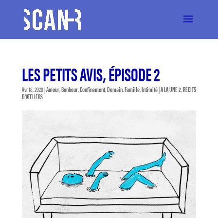
LES PETITS AVIS, ÉPISODE 2
Avr 18, 2020
|
Amour
,
Bonheur
,
Confinement
,
Demain
,
Famille
,
Intimité
|
A LA UNE 2
,
RÉCITS
D'ATELIERS