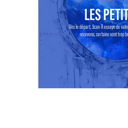
LES PETIT
Dès le départ, Scan-R essaye de valo
recevons, certains sont trop br