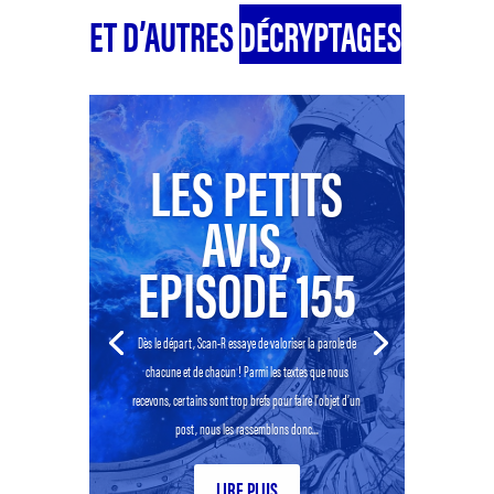
ET D’AUTRES
DÉCRYPTAGES
LES PETITS
AVIS,
EPISODE 155
Dès le départ, Scan-R essaye de valoriser la parole de
chacune et de chacun ! Parmi les textes que nous
recevons, certains sont trop brefs pour faire l’objet d’un
post, nous les rassemblons donc...
LIRE PLUS