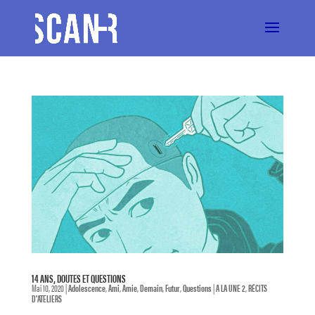
14 ANS, DOUTES ET QUESTIONS
Mai 10, 2020
|
Adolescence
,
Ami
,
Amie
,
Demain
,
Futur
,
Questions
|
A LA UNE 2
,
RÉCITS
D'ATELIERS