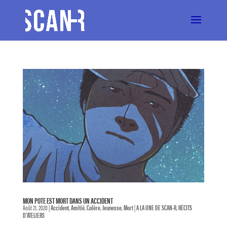
MON POTE EST MORT DANS UN ACCIDENT
Août 21, 2020
|
Accident
,
Amitié
,
Colère
,
Jeunesse
,
Mort
|
A LA UNE DE SCAN-R
,
RÉCITS
D'ATELIERS