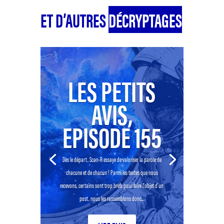
ET D’AUTRES
DÉCRYPTAGES
LES PETITS
AVIS,
EPISODE 155
Dès le départ, Scan-R essaye de valoriser la parole de
chacune et de chacun ! Parmi les textes que nous
recevons, certains sont trop brefs pour faire l’objet d’un
post, nous les rassemblons donc...