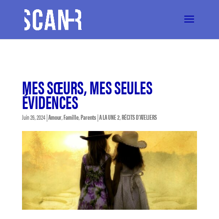
MES SŒURS, MES SEULES
ÉVIDENCES
Juin 26, 2024
|
Amour
,
Famille
,
Parents
|
A LA UNE 2
,
RÉCITS D'ATELIERS