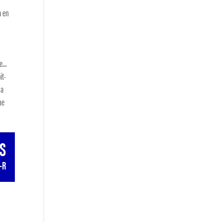
à en
ue…
it-
 a
me
ES
-R