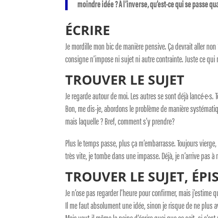
moindre idée ? À l’inverse, qu’est-ce qui se passe quan
ÉCRIRE
Je mordille mon bic de manière pensive. Ça devrait aller non 
consigne n’impose ni sujet ni autre contrainte. Juste ce qui 
TROUVER LE SUJET
Je regarde autour de moi. Les autres se sont déjà lancé·e·s.
Bon, me dis-je, abordons le problème de manière systématique
mais laquelle ? Bref, comment s’y prendre?
Plus le temps passe, plus ça m’embarrasse. Toujours vierge, 
très vite, je tombe dans une impasse. Déjà, je n’arrive pas 
TROUVER LE SUJET, ÉPI
Je n’ose pas regarder l’heure pour confirmer, mais j’estim
Il me faut absolument une idée, sinon je risque de ne plus avo
Mais vaut-il même la peine d’écrire quoi que ce soit, si c’es