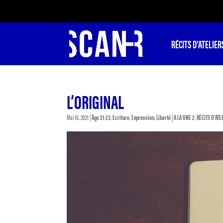
RÉCITS D’ATELIER
L’ORIGINAL
Mai 10, 2021
|
Âge 21-23
,
Ecriture
,
Expression
,
Liberté
|
A LA UNE 2
,
RÉCITS D'ATE