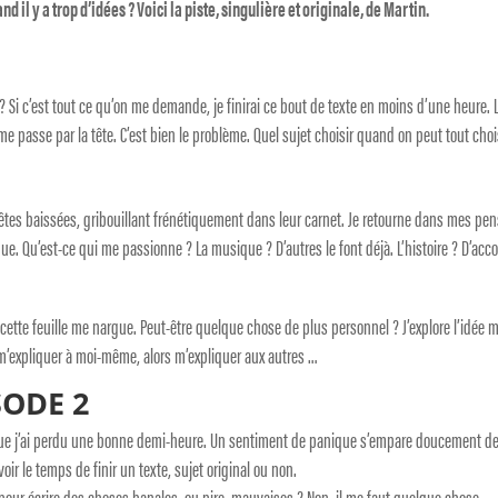
d il y a trop d’idées ? Voici la piste, singulière et originale, de Martin.
? Si c’est tout ce qu’on me demande, je finirai ce bout de texte en moins d’une heure. 
me passe par la tête. C’est bien le problème. Quel sujet choisir quand on peut tout choi
 Têtes baissées, gribouillant frénétiquement dans leur carnet. Je retourne dans mes pe
. Qu’est-ce qui me passionne ? La musique ? D’autres le font déjà. L’histoire ? D’acco
cette feuille me nargue. Peut-être quelque chose de plus personnel ? J’explore l’idée 
à m’expliquer à moi-même, alors m’expliquer aux autres …
SODE 2
e que j’ai perdu une bonne demi-heure. Un sentiment de panique s’empare doucement de
ir le temps de finir un texte, sujet original ou non.
t pour écrire des choses banales, ou pire, mauvaises ? Non, il me faut quelque chose