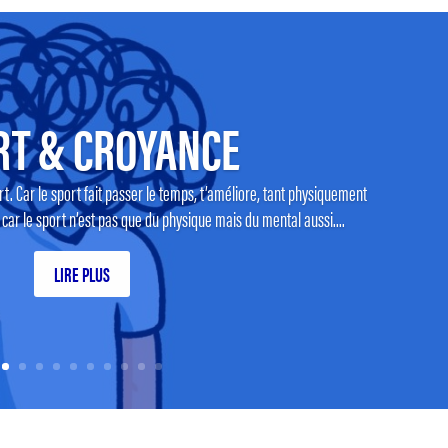
RT & CROYANCE
t. Car le sport fait passer le temps, t’améliore, tant physiquement
r le sport n’est pas que du physique mais du mental aussi....
LIRE PLUS