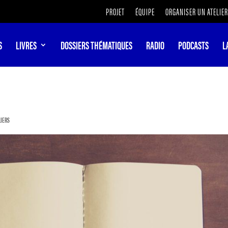
PROJET
ÉQUIPE
ORGANISER UN ATELIER
S
LIVRES
DOSSIERS THÉMATIQUES
RADIO
PODCASTS
L
LIERS