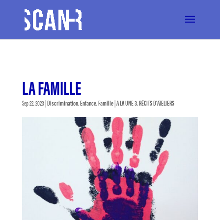
LA FAMILLE
Sep 22, 2023
|
Discrimination
,
Enfance
,
Famille
|
A LA UNE 3
,
RÉCITS D'ATELIERS