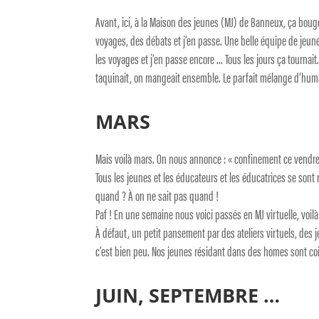
Avant, ici, à la Maison des jeunes (MJ) de Banneux, ça bougea
voyages, des débats et j’en passe. Une belle équipe de jeunes 
les voyages et j’en passe encore … Tous les jours ça tournait. O
taquinait, on mangeait ensemble. Le parfait mélange d’humai
MARS
Mais voilà mars. On nous annonce : « confinement ce vendre
Tous les jeunes et les éducateurs et les éducatrices se sont r
quand ? À on ne sait pas quand !
Paf ! En une semaine nous voici passés en MJ virtuelle, voilà
À défaut, un petit pansement par des ateliers virtuels, des 
c’est bien peu. Nos jeunes résidant dans des homes sont coinc
JUIN, SEPTEMBRE …