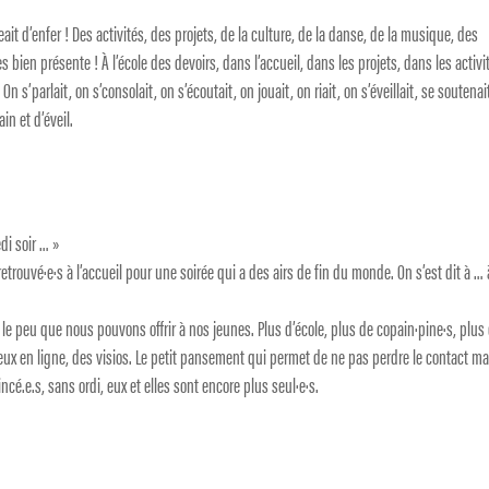
it d’enfer ! Des activités, des projets, de la culture, de la danse, de la musique, des
bien présente ! À l’école des devoirs, dans l’accueil, dans les projets, dans les activi
n s’parlait, on s’consolait, on s’écoutait, on jouait, on riait, on s’éveillait, se soutenai
n et d’éveil.
di soir … »
etrouvé·e·s à l’accueil pour une soirée qui a des airs de fin du monde. On s’est dit à … 
 le peu que nous pouvons offrir à nos jeunes. Plus d’école, plus de copain·pine·s, plus 
jeux en ligne, des visios. Le petit pansement qui permet de ne pas perdre le contact ma
é.e.s, sans ordi, eux et elles sont encore plus seul·e·s.