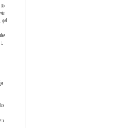
 Go :
 vie
, gel
 des
ut,
éjà
des
ons