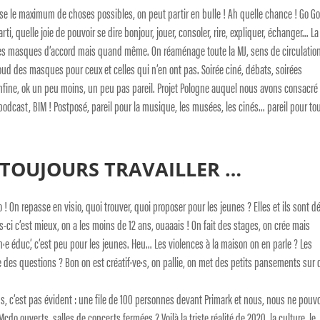
se le maximum de choses possibles, on peut partir en bulle ! Ah quelle chance ! Go Go
arti, quelle joie de pouvoir se dire bonjour, jouer, consoler, rire, expliquer, échanger… La
 les masques d’accord mais quand même. On réaménage toute la MJ, sens de circulation
ud des masques pour ceux et celles qui n’en ont pas. Soirée ciné, débats, soirées
fine, ok un peu moins, un peu pas pareil. Projet Pologne auquel nous avons consacré
podcast, BIM ! Postposé, pareil pour la musique, les musées, les cinés… pareil pour to
T TOUJOURS TRAVAILLER …
! On repasse en visio, quoi trouver, quoi proposer pour les jeunes ? Elles et ils sont d
is-ci c’est mieux, on a les moins de 12 ans, ouaaais ! On fait des stages, on crée mais
e éduc’, c’est peu pour les jeunes. Heu… Les violences à la maison on en parle ? Les
des questions ? Bon on est créatif·ve·s, on pallie, on met des petits pansements sur 
 c’est pas évident : une file de 100 personnes devant Primark et nous, nous ne pouv
cdo ouverts, salles de concerts fermées ? Voilà la triste réalité de 2020, la culture, le