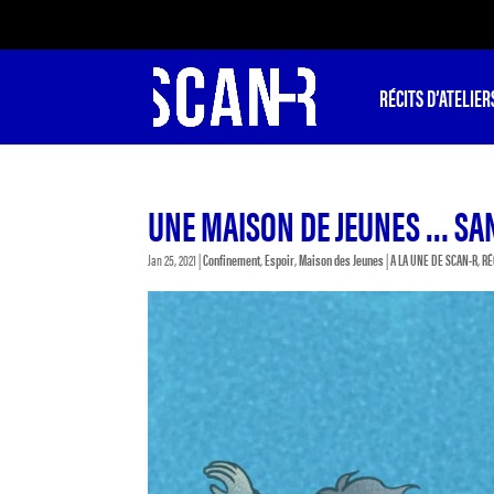
RÉCITS D’ATELIER
UNE MAISON DE JEUNES … SA
Jan 25, 2021
|
Confinement
,
Espoir
,
Maison des Jeunes
|
A LA UNE DE SCAN-R
,
RÉ