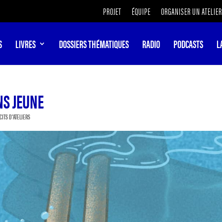
PROJET
ÉQUIPE
ORGANISER UN ATELIER
S
LIVRES
DOSSIERS THÉMATIQUES
RADIO
PODCASTS
L
NS JEUNE
CITS D'ATELIERS