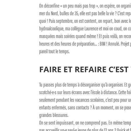
On déconfine « un peu mais pas trop », on espère, on organi
mer du Nord, bulles de 35, elle est pas belle la vie ? C’est rep
quoi ! Puis septembre, on est content, on repart, bon avec
hydroalcoolique, ma collègue Laurence et moi on coud, on co
masquées mais soirées quand même ! Et puis voilà, on recon
heures et des heures de préparation… : BIM ! Annulé. Projet 
pareil tout le temps.
FAIRE ET REFAIRE C’ES
Tu passes plus de temps à désorganiser qu’à organiser. Et go 
scotché·e·s sur leurs écrans avec l’école à distance. Cette fo
seulement pendant les vacances scolaires, c’est peu pour un·
enfants enfermés, sans contacts ? À un moment, on se pose 
grandes blessures.
On se sent impuissant, on ne comprend pas. En même temps,
pas accueillir un·e seul·e jeune de plus de 12 ans ? Quick et M