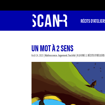
RÉCITS D’ATELIER
UN MOT À 2 SENS
Août 24, 2023
|
Adolescence
,
Jugement
,
Société
|
A LA UNE 2
,
RÉCITS D'ATELIERS