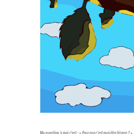
Ma question à moi c’est : «
Pour eux c’est quoi être bizarre ?
».