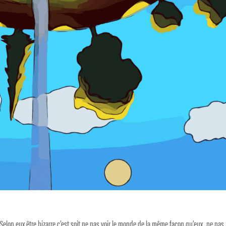
 Selon eux être bizarre c’est soit ne pas voir le monde de la même façon qu’eux, ne pas