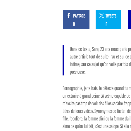
PARTAGE-
TWEETE-
R
R
Dans ce texte, Sara, 23 ans nous parle po
autre article tout de suite ! Vu et su, c
intime, sur ce sujet qu’on voile parfois 
précieuse.
Pornographie, je te hais. Je déteste quand tu
en extraire à grand peine LA scène capable de 
m’excite pas trop de voir des filles se faire frap
titres de leurs vidéos. Synonymes de l’acte : dé
fille, l’écolière, la femme d’ici ou la femme d’ail
aime ce qu’on lui fait, c’est une salope. Si el