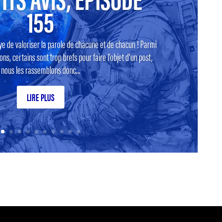
155
ye de valoriser la parole de chacune et de chacun ! Parmi
ns, certains sont trop brefs pour faire l’objet d’un post,
nous les rassemblons donc...
LIRE PLUS