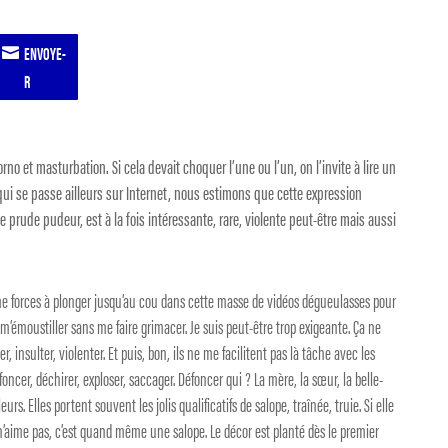
ENVOYE-
R
rno et masturbation. Si cela devait choquer l’une ou l’un, on l’invite à lire un
e qui se passe ailleurs sur Internet, nous estimons que cette expression
de prude pudeur, est à la fois intéressante, rare, violente peut-être mais aussi
 me forces à plonger jusqu’au cou dans cette masse de vidéos dégueulasses pour
m’émoustiller sans me faire grimacer. Je suis peut-être trop exigeante. Ça ne
per, insulter, violenter. Et puis, bon, ils ne me facilitent pas là tâche avec les
foncer, déchirer, exploser, saccager. Défoncer qui ? La mère, la sœur, la belle-
leurs. Elles portent souvent les jolis qualificatifs de salope, traînée, truie. Si elle
le n’aime pas, c’est quand même une salope. Le décor est planté dès le premier