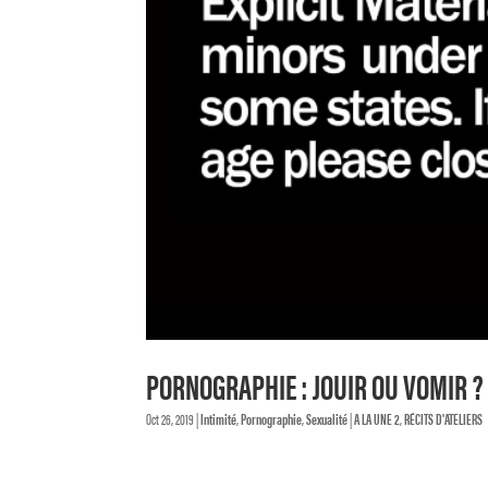
PORNOGRAPHIE : JOUIR OU VOMIR ?
Oct 26, 2019
|
Intimité
,
Pornographie
,
Sexualité
|
A LA UNE 2
,
RÉCITS D'ATELIERS