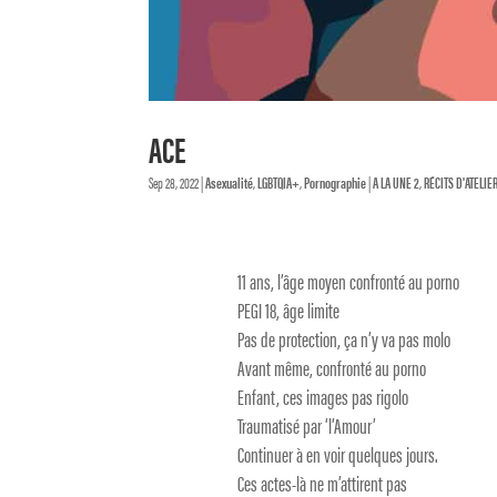
ACE
Sep 28, 2022
|
Asexualité
,
LGBTQIA+
,
Pornographie
|
A LA UNE 2
,
RÉCITS D'ATELIE
11 ans, l’âge moyen confronté au porno
PEGI 18, âge limite
Pas de protection, ça n’y va pas molo
Avant même, confronté au porno
Enfant, ces images pas rigolo
Traumatisé par ‘l’Amour’
Continuer à en voir quelques jours.
Ces actes-là ne m’attirent pas