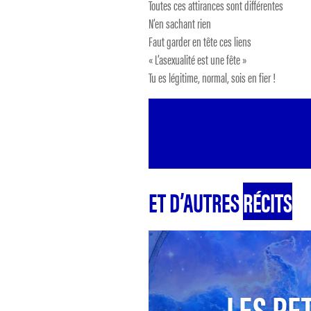
Toutes ces attirances sont différentes
N’en sachant rien
Faut garder en tête ces liens
« L’asexualité est une fête »
Tu es légitime, normal, sois en fier !
ET D’AUTRES
RÉCITS
LES PET