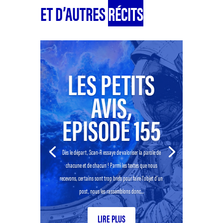
ET D’AUTRES
RÉCITS
LES PETITS
AVIS,
EPISODE 155
Dès le départ, Scan-R essaye de valoriser la parole de
chacune et de chacun ! Parmi les textes que nous
recevons, certains sont trop brefs pour faire l’objet d’un
post, nous les rassemblons donc...
LIRE PLUS