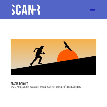
BESOIN DE JOIE ?
Nov 5, 2024
|
Amitié
,
Aventure
,
Besoin
,
Société
,
valeur
|
RÉCITS D'ATELIERS