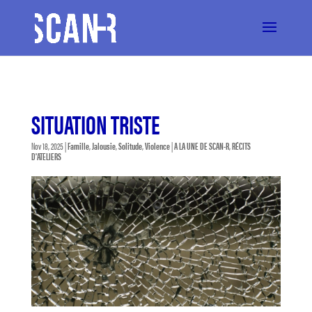
SITUATION TRISTE
Nov 18, 2025
|
Famille
,
Jalousie
,
Solitude
,
Violence
|
A LA UNE DE SCAN-R
,
RÉCITS
D'ATELIERS