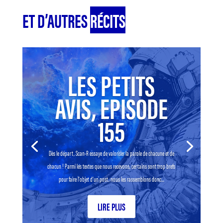
ET D’AUTRES
RÉCITS
LES PETITS
AVIS, EPISODE
155
Dès le départ, Scan-R essaye de valoriser la parole de chacune et de
chacun ! Parmi les textes que nous recevons, certains sont trop brefs
pour faire l’objet d’un post, nous les rassemblons donc...
LIRE PLUS