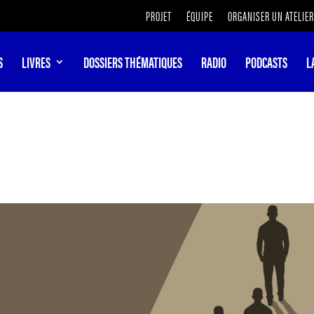
PROJET
ÉQUIPE
ORGANISER UN ATELIER
S
LIVRES
DOSSIERS THÉMATIQUES
RADIO
PODCASTS
L