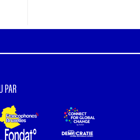
U PAR