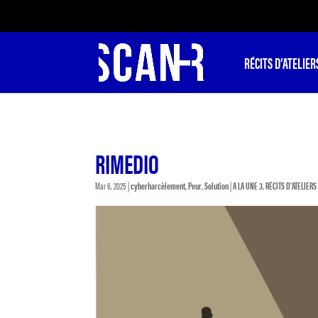
RÉCITS D’ATELIER
RIMEDIO
Mar 6, 2025
|
cyberharcèlement
,
Peur
,
Solution
|
A LA UNE 3
,
RÉCITS D'ATELIERS