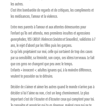
les autres.
C’est être bombardée de regards et de critiques, les compliments et
les médisances, l’amour et la violence.
Entre mes parents à l’amour et aux attentes démesurées pour
l’enfant qu’ils ont attendu, mes premières insultes et agressions
queerphobes
, VSS (
NDLR : Violences Sexistes et Sexuelles
), validistes à 7
ans, le rejet d’abord par les filles puis les garçons.
Ce qu’iels projetaient sur moi, celle qui sortaient de trop des cases
par sa sensibilité, sa féminité, son corps, ses idées/cerveaux. Le fait
que ces gens ne changent que peu avec le temps.
Enfants « innocent »; adultes ignares qui, à la moindre différence,
veulent te posséder ou te détruire.
Décider de s’aimer et aimer les autres quand le monde n’arrive pas à
décider si lui t’aime ou non, c’est un long cheminement. Le plus
important c’est de t’écouter et d’écouter ceux qui comptent pour toi.
Te connaitre et apprécier qui tu es devenue, malgré ceux qui ne te