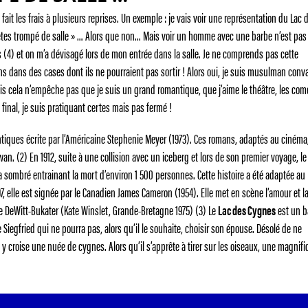
 fait les frais à plusieurs reprises. Un exemple : je vais voir une représentation du Lac 
 êtes trompé de salle » … Alors que non… Mais voir un homme avec une barbe n’est pas
s (4) et on m’a dévisagé lors de mon entrée dans la salle. Je ne comprends pas cette
s dans des cases dont ils ne pourraient pas sortir ! Alors oui, je suis musulman conv
 mais cela n’empêche pas que je suis un grand romantique, que j’aime le théâtre, les co
u final, je suis pratiquant certes mais pas fermé !
iques écrite par l’Américaine Stephenie Meyer (1973). Ces romans, adaptés au cinéma
n. (2) En 1912, suite à une collision avec un iceberg et lors de son premier voyage, le
 a sombré entrainant la mort d’environ 1 500 personnes. Cette histoire a été adaptée au
7, elle est signée par le Canadien James Cameron (1954). Elle met en scène l’amour et l
e DeWitt-Bukater (Kate Winslet, Grande-Bretagne 1975) (3) Le
Lac des Cygnes
est un b
e Siegfried qui ne pourra pas, alors qu’il le souhaite, choisir son épouse. Désolé de ne
et y croise une nuée de cygnes. Alors qu’il s’apprête à tirer sur les oiseaux, une magnif