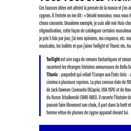
Ces fausses idées ont atteint la pensée de la masse et j’en ai
cygnes. À l’entrée on me dit : « Désolé monsieur, vous vous
chose courante. Deuxième exemple, je suis allé voir Huis-clo
stigmatisation, cette façon de cataloguer certains musulman
je prie 5 fois par jour, j’ai mes opinions, ma croyance, etc.
musicales, les ballets et que j’aime Twilight et Titanic etc. A
Twilight
est une saga de romans fantastiques et romant
racontent les étranges histoires amoureuses de Bella Swa
Titanic
– paquebot qui reliait l’Europe aux États-Unis –
cinéma à plusieurs reprises. La plus connue date de 199
de Jack Dawson (Leonardo DiCaprio, USA 1974) et de Ros
du Russe Tchaïkovski (1840-1883). Il raconte l’histoire d
pouvoir faire librement son choix, il part dans la forêt 
femme vêtue de plumes de cygne apparait devant lui.