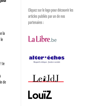
 pour
Cliquez sur le logo pour découvrir les
articles publiés par un de nos
partenaires :
s
e la
 le
! Je
s
in de