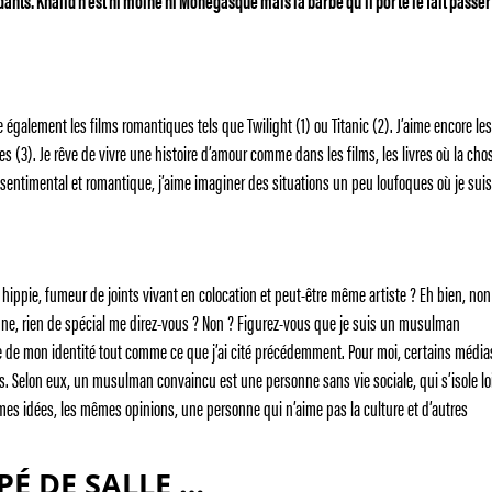
ants. Khalid n’est ni moine ni Monégasque mais la barbe qu’il porte le fait passer
me également les films romantiques tels que Twilight (1) ou Titanic (2). J’aime encore le
s (3). Je rêve de vivre une histoire d’amour comme dans les films, les livres où la chos
s sentimental et romantique, j’aime imaginer des situations un peu loufoques où je suis
ippie, fumeur de joints vivant en colocation et peut-être même artiste ? Eh bien, non 
nne, rien de spécial me direz-vous ? Non ? Figurez-vous que je suis un musulman
tie de mon identité tout comme ce que j’ai cité précédemment. Pour moi, certains média
 Selon eux, un musulman convaincu est une personne sans vie sociale, qui s’isole lo
mes idées, les mêmes opinions, une personne qui n’aime pas la culture et d’autres
É DE SALLE …