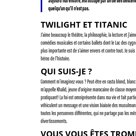
aujourd’hui encore, est occupé par un de ses descend
quelqu’un qu’il n’est pas.
TWILIGHT ET TITANIC
J’aime beaucoup le théâtre, la philosophie, la lecture et j’ai
comédies musicales et certains ballets dont le Lac des cygne
plus importante est de s’aimer envers et contre tout. Je sui
héros de l’histoire.
QUI SUIS-JE ?
Comment m’imaginez-vous ? Peut-être en rasta blond, blanc h
m’appelle Khalid, jeune d’origine marocaine de classe moye
pratiquant! La foi est omniprésente dans ma vie et fait par
véhiculent un message et une vision biaisée des musulmans.
toutes les personnes différentes, qui ne partage pas les mê
divertissements.
VOUS VOUS ÊTES TROMP