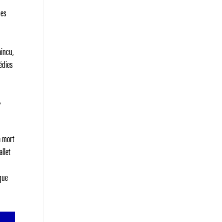
des
aincu,
médies
,
a mort
allet
ique