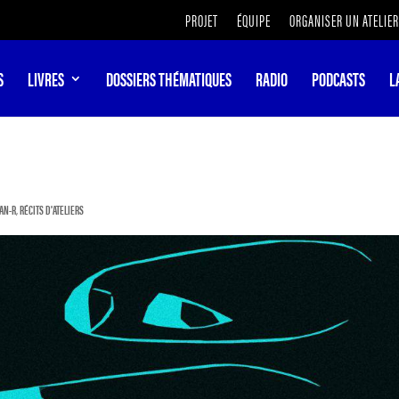
PROJET
ÉQUIPE
ORGANISER UN ATELIER
S
LIVRES
DOSSIERS THÉMATIQUES
RADIO
PODCASTS
L
CAN-R
,
RÉCITS D'ATELIERS