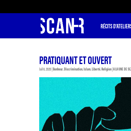
RÉCITS D’ATELIER
PRATIQUANT ET OUVERT
Juil 8, 2020
|
Bonheur
,
Discrimination
,
Islam
,
Liberté
,
Religion
|
A LA UNE DE S