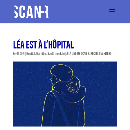
LÉA EST À L’HÔPITAL
Fév 17, 2021
|
Hopital
,
Mal-être
,
Santé mentale
|
A LA UNE DE SCAN-R
,
RÉCITS D'ATELIERS