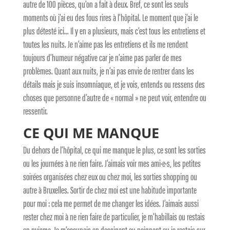
autre de 100 pièces, qu’on a fait à deux. Bref, ce sont les seuls
moments où j’ai eu des fous rires à l’hôpital. Le moment que j’ai le
plus détesté ici… Il y en a plusieurs, mais c’est tous les entretiens et
toutes les nuits. Je n’aime pas les entretiens et ils me rendent
toujours d’humeur négative car je n’aime pas parler de mes
problèmes. Quant aux nuits, je n’ai pas envie de rentrer dans les
détails mais je suis insomniaque, et je vois, entends ou ressens des
choses que personne d’autre de « normal » ne peut voir, entendre ou
ressentir.
CE QUI ME MANQUE
Du dehors de l’hôpital, ce qui me manque le plus, ce sont les sorties
ou les journées à ne rien faire. J’aimais voir mes ami·e·s, les petites
soirées organisées chez eux ou chez moi, les sorties shopping ou
autre à Bruxelles. Sortir de chez moi est une habitude importante
pour moi : cela me permet de me changer les idées. J’aimais aussi
rester chez moi à ne rien faire de particulier, je m’habillais ou restais
en pyjama. Je m’occupais en dessinant ou peignant ou je restais sur