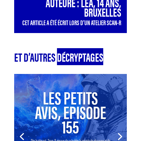
AUTEURE : LÉA, 14 ANS,
BRUXELLES
CET ARTICLE A ÉTÉ ÉCRIT LORS D’UN ATELIER SCAN-R
ET D’AUTRES
DÉCRYPTAGES
LES PETITS
AVIS, EPISODE
155
Dès le départ, Scan-R essaye de valoriser la parole de chacune et de