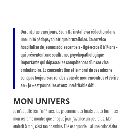
Durant plusieurs jours, Scan-R a installé sa rédaction dans
une unité pédopsychiatrique bruxelloise. Ce service
hospitalise de jeunes adolescent·e·s – âgé·e·s de 8 à 14 ans –
qui présentent une souffrance psychopathologique
importante qui dépasse les compétences d’un service
ambulatoire. La concentration et le moral de ces ados ne
sont pas toujours au rendez-vous de nos rencontres et écrire
en « je » est pour elles et eux un véritable défi.
MON UNIVERS
Je m’appelle Léa, j’ai 14 ans. Ici, je connais des hauts et des bas mais
mon récit me montre que chaque jour, j’avance un peu plus. Mon
endroit à moi, c’est ma chambre. Elle est grande. J’ai une colocataire