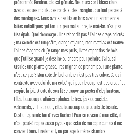
prénommée Karolina, elle est géniale. Nos murs sont bleus clairs
avec quelques motifs, des ronds et des triangles, qui font penser à
des montagnes. Nous avons des lits en bois avec un sommier de
lattes métalliques qui font un peu mal au dos, le matelas n’est pas
très épais. Quel dommage : il ne rebondit pas ! J’ai des draps colorés
; ma couette est rougeâtre, orange et jaune, mon matelas est mauve.
J’ai des étagères où j’y range mes pulls, livres et pantins de bois,
que j’utilise quand je dessine ou encore pour peindre. J’ai aussi
Ursule : une plante grasse. Très mignon ce prénom pour une plante,
n’est-ce pas ? Mon côté de la chambre n’est pas très coloré. Ce qui
contraste avec celui de ma coloc’ qui, pour le coup, est très créatif et
respire la joie. À côté de son lit se trouve un poster d’éléphanteau.
Elle a beaucoup d’affaires : photos, lettres, jeux de société,
vêtements, … Et surtout, elle a beaucoup de produits de beauté.
C’est une grande fan d’Yves Rocher ! Pour en revenir à mon côté, il
n’est peut-être pas aussi joyeux que celui de ma copine, mais il me
convient bien. Finalement, on partage la même chambre !