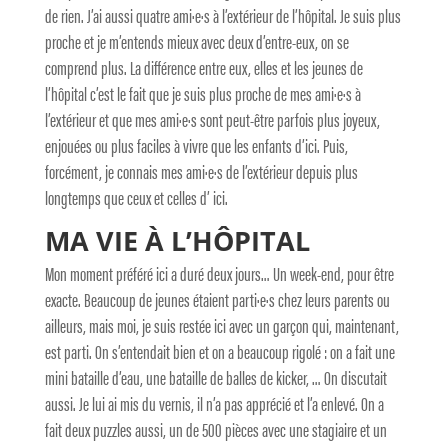
de rien. J’ai aussi quatre ami·e·s à l’extérieur de l’hôpital. Je suis plus
proche et je m’entends mieux avec deux d’entre-eux, on se
comprend plus. La différence entre eux, elles et les jeunes de
l’hôpital c’est le fait que je suis plus proche de mes ami·e·s à
l’extérieur et que mes ami·e·s sont peut-être parfois plus joyeux,
enjouées ou plus faciles à vivre que les enfants d’ici. Puis,
forcément, je connais mes ami·e·s de l’extérieur depuis plus
longtemps que ceux et celles d’ ici.
MA VIE À L’HÔPITAL
Mon moment préféré ici a duré deux jours… Un week-end, pour être
exacte. Beaucoup de jeunes étaient parti·e·s chez leurs parents ou
ailleurs, mais moi, je suis restée ici avec un garçon qui, maintenant,
est parti. On s’entendait bien et on a beaucoup rigolé : on a fait une
mini bataille d’eau, une bataille de balles de kicker, … On discutait
aussi. Je lui ai mis du vernis, il n’a pas apprécié et l’a enlevé. On a
fait deux puzzles aussi, un de 500 pièces avec une stagiaire et un