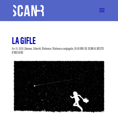
LA GIFLE
Avr 19, 2020
|
Amour
,
Liberté
,
Violence
,
Violence conjugale
|
A LA UNE DE SCAN-R
,
RÉCITS
D'ATELIERS