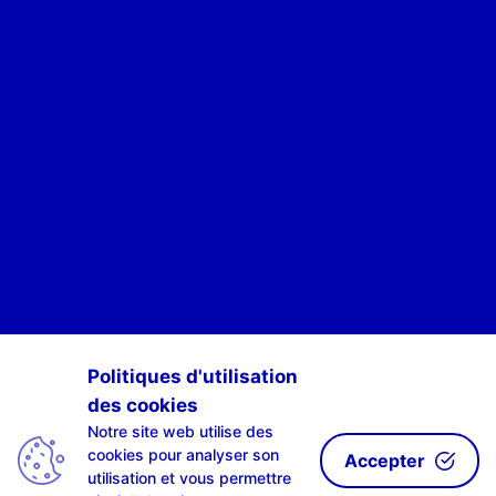
POUR ÊTRE INFORMÉ·E·S DES ACTIVITÉS DE SCAN-R
Politiques d'utilisation
des cookies
S'INSCRIRE À NOTRE NEWSLETTE-R
Notre site web utilise des
cookies pour analyser son
Accepter
utilisation et vous permettre