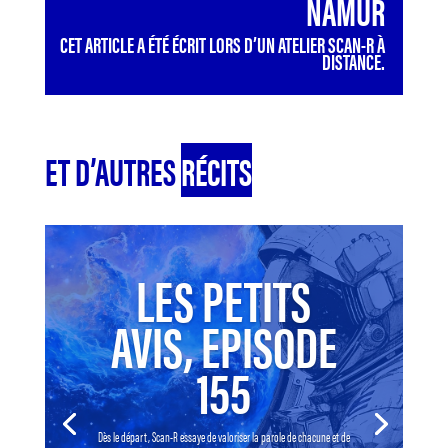
NAMUR
CET ARTICLE A ÉTÉ ÉCRIT LORS D’UN ATELIER SCAN-R À
DISTANCE.
ET D’AUTRES
RÉCITS
LES PETITS
AVIS, EPISODE
155
Dès le départ, Scan-R essaye de valoriser la parole de chacune et de