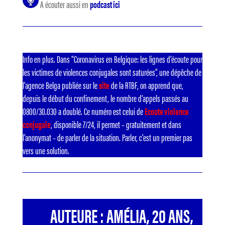
A écouter aussi en
podcast ici
Info en plus. Dans “Coronavirus en Belgique: les lignes d’écoute pour
les victimes de violences conjugales sont saturées”, une dépêche de
l’agence Belga publiée sur le
site
de la RTBF, on apprend que,
depuis le début du confinement, le nombre d’appels passés au
0800/30.030 a doublé. Ce numéro est celui de
Ecoute violence
conjugale
, disponible 7/24, il permet – gratuitement et dans
l’anonymat – de parler de la situation. Parler, c’est un premier pas
vers une solution.
AUTEURE : AMÉLIA, 20 ANS,