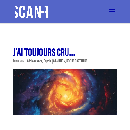
J’AI TOUJOURS CRU…
Jan 8, 2025
|
Adolescence
,
Espoir
|
A LA UNE 2
,
RÉCITS D'ATELIERS