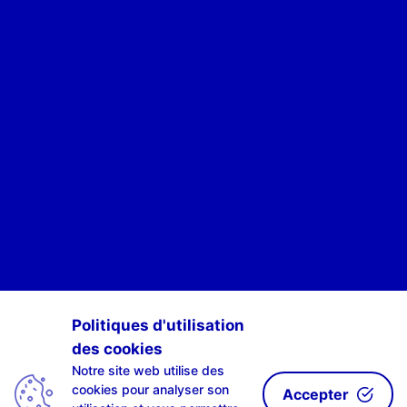
POUR ÊTRE INFORMÉ·E·S DES ACTIVITÉS DE SCAN-R
Politiques d'utilisation
des cookies
S'INSCRIRE À NOTRE NEWSLETTE-R
Notre site web utilise des
cookies pour analyser son
Accepter