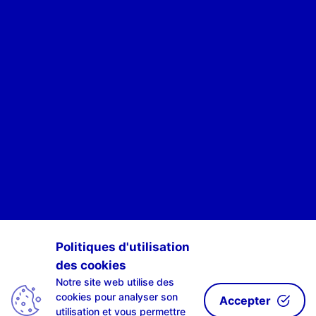
POUR ÊTRE INFORMÉ·E·S DES ACTIVITÉS DE SCAN-R
Politiques d'utilisation
des cookies
S'INSCRIRE À NOTRE NEWSLETTE-R
Notre site web utilise des
cookies pour analyser son
Accepter
utilisation et vous permettre