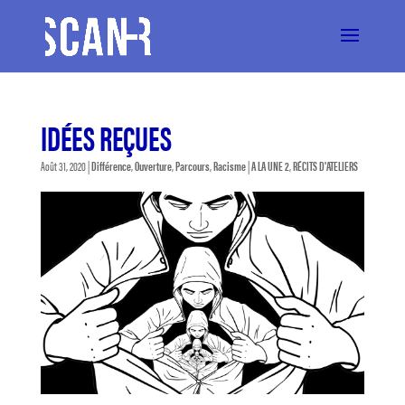
IDÉES REÇUES
Août 31, 2020
|
Différence
,
Ouverture
,
Parcours
,
Racisme
|
A LA UNE 2
,
RÉCITS D'ATELIERS