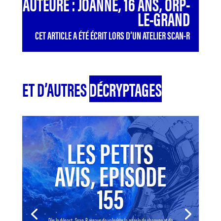
AUTEURE : JOANNE, 16 ANS, ORP-
LE-GRAND
CET ARTICLE A ÉTÉ ÉCRIT LORS D’UN ATELIER SCAN-R
ET D’AUTRES
DÉCRYPTAGES
LES PETITS
AVIS, EPISODE
155
Dès le départ, Scan-R essaye de valoriser la parole de chacune et de