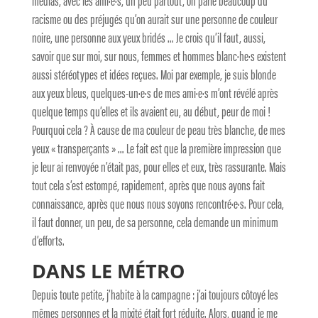
médias, avec les ami·e·s, un peu partout, on parle beaucoup du
racisme ou des préjugés qu’on aurait sur une personne de couleur
noire, une personne aux yeux bridés … Je crois qu’il faut, aussi,
savoir que sur moi, sur nous, femmes et hommes blanc·he·s existent
aussi stéréotypes et idées reçues. Moi par exemple, je suis blonde
aux yeux bleus, quelques-un·e·s de mes ami·e·s m’ont révélé après
quelque temps qu’elles et ils avaient eu, au début, peur de moi !
Pourquoi cela ? À cause de ma couleur de peau très blanche, de mes
yeux « transperçants » … Le fait est que la première impression que
je leur ai renvoyée n’était pas, pour elles et eux, très rassurante. Mais
tout cela s’est estompé, rapidement, après que nous ayons fait
connaissance, après que nous nous soyons rencontré·e·s. Pour cela,
il faut donner, un peu, de sa personne, cela demande un minimum
d’efforts.
DANS LE MÉTRO
Depuis toute petite, j’habite à la campagne : j’ai toujours côtoyé les
mêmes personnes et la mixité était fort réduite. Alors, quand je me