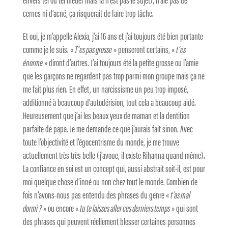
cernes ni d’acné, ça risquerait de faire trop tâche.
Et oui, je m’appelle Alexia, j’ai 16 ans et j’ai toujours été bien portante
comme je le suis. «
T’es pas grosse
» penseront certains, «
t’es
énorme
» diront d’autres. J’ai toujours été la petite grosse ou l’amie
que les garçons ne regardent pas trop parmi mon groupe mais ça ne
me fait plus rien. En effet, un narcissisme un peu trop imposé,
additionné à beaucoup d’autodérision, tout cela a beaucoup aidé.
Heureusement que j’ai les beaux yeux de maman et la dentition
parfaite de papa. Je me demande ce que j’aurais fait sinon. Avec
toute l’objectivité et l’égocentrisme du monde, je me trouve
actuellement très très belle (j’avoue, il existe Rihanna quand même).
La confiance en soi est un concept qui, aussi abstrait soit-il, est pour
moi quelque chose d’inné ou non chez tout le monde. Combien de
fois n’avons-nous pas entendu des phrases du genre «
t’as mal
dormi ?
» ou encore «
tu te laisses aller ces derniers temps
» qui sont
des phrases qui peuvent réellement blesser certaines personnes