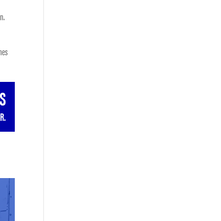
n.
 mes
ES
R.