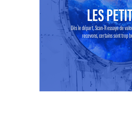
LES PETIT
Dès le départ, Scan-R essaye de valo
recevons, certains sont trop br