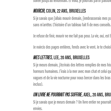
soirée jusqu’au lendemain. Et voilà, je pourrais partir paisib
NOIRCIR
, COLIN, 22 ANS, BRUXELLES
Si je savais que j’allais mourir demain, j’embrasserais mes p
sans m’arrêter. L’histoire d’un tableau fait fi de mes conseils
Je refuse de finir, mourir ne me fait pas peur. La vie, oui, e
Je noircis des pages entières, fends avec le vent. Je te choisi
MES LETTRES
, LEE, 20 ANS, BRUXELLES
Si je meurs demain, j’écrirais des lettres remplies de mes hi
horreurs humaines. J’irais à la mer avec mon chat et celui qu
vagues et de la vie nocturne pour nous bercer dans les bras
inclus).
UN LIVRE NE POURRAIT PAS SUFFIRE
, AXEL, 20 ANS, BR
Si je savais que je meurs demain ? Un livre entier ne pourrait
envies.