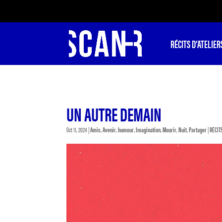
RÉCITS D’ATELIER
UN AUTRE DEMAIN
Oct 11, 2024
|
Amis
,
Avenir
,
humour
,
Imagination
,
Mourir
,
Nuit
,
Partager
|
RÉCIT