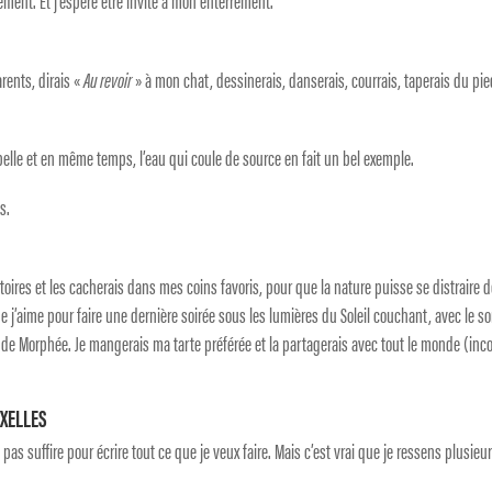
lement. Et j’espère être invité à mon enterrement.
arents, dirais «
Au revoir
» à mon chat, dessinerais, danserais, courrais, taperais du pi
.
st belle et en même temps, l’eau qui coule de source en fait un bel exemple.
s.
stoires et les cacherais dans mes coins favoris, pour que la nature puisse se distraire 
e j’aime pour faire une dernière soirée sous les lumières du Soleil couchant, avec le s
 de Morphée. Je mangerais ma tarte préférée et la partagerais avec tout le monde (in
UXELLES
 pas suffire pour écrire tout ce que je veux faire. Mais c’est vrai que je ressens plusieu