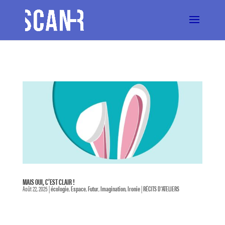
MAIS OUI, C’EST CLAIR !
Août 22, 2025
|
écologie
,
Espace
,
Futur
,
Imagination
,
Ironie
|
RÉCITS D'ATELIERS