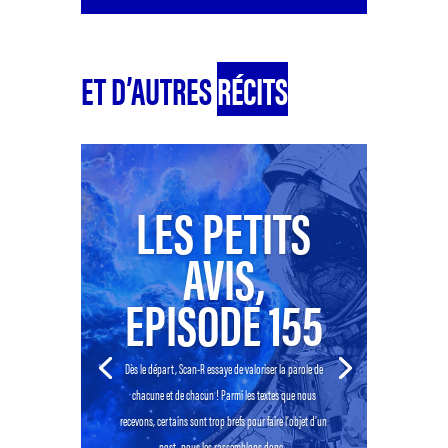
ET D’AUTRES
RÉCITS
LES PETITS
AVIS,
EPISODE 155
Dès le départ, Scan-R essaye de valoriser la parole de
chacune et de chacun ! Parmi les textes que nous
recevons, certains sont trop brefs pour faire l’objet d’un
post, nous les rassemblons donc...