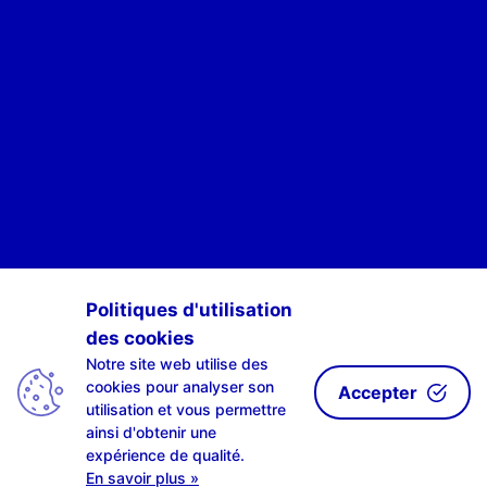
POUR ÊTRE INFORMÉ·E·S DES ACTIVITÉS DE SCAN-R
Politiques d'utilisation
des cookies
S'INSCRIRE À NOTRE NEWSLETTE-R
Notre site web utilise des
cookies pour analyser son
Accepter
utilisation et vous permettre
ainsi d'obtenir une
expérience de qualité.
En savoir plus »
| design by
LAHPLAB
with the
amazing #0002ab | © LAHPLAB 2018 |