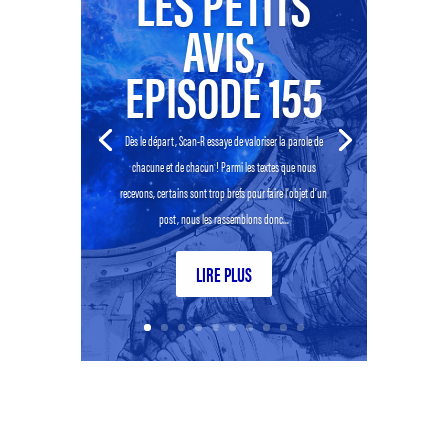
LES PETITS
AVIS,
EPISODE 155
Dès le départ, Scan-R essaye de valoriser la parole de
chacune et de chacun ! Parmi les textes que nous
recevons, certains sont trop brefs pour faire l’objet d’un
post, nous les rassemblons donc...
LIRE PLUS