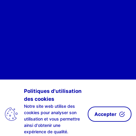
POUR ÊTRE INFORMÉ·E·S DES ACTIVITÉS DE SCAN-R
Politiques d'utilisation
des cookies
S'INSCRIRE À NOTRE NEWSLETTE-R
Notre site web utilise des
cookies pour analyser son
Accepter
utilisation et vous permettre
ainsi d'obtenir une
expérience de qualité.