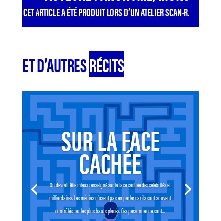
CET ARTICLE A ÉTÉ PRODUIT LORS D’UN ATELIER SCAN-R.
ET D’AUTRES
RÉCITS
SUR LA FACE
CACHÉE
On devrait être mieux renseigné sur la face cachée des célébrités et
milliardaires. Les médias n’osent pas en parler car ils sont souvent
contrôlés par les plus hauts placés. Ces personnes ne sont...