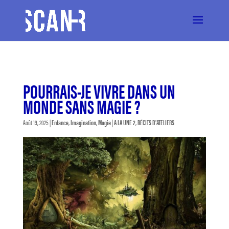
POURRAIS-JE VIVRE DANS UN
MONDE SANS MAGIE ?
Août 19, 2025
|
Enfance
,
Imagination
,
Magie
|
A LA UNE 2
,
RÉCITS D'ATELIERS