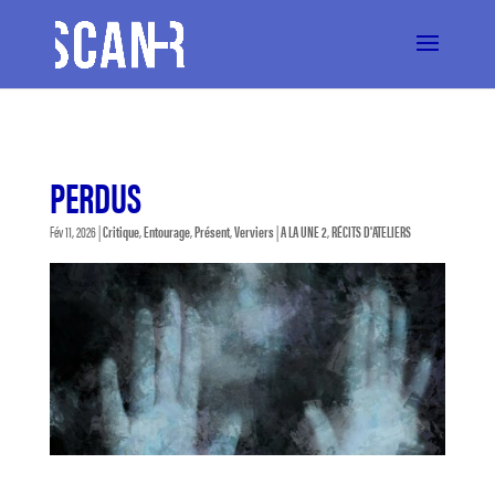
PERDUS
Fév 11, 2026
|
Critique
,
Entourage
,
Présent
,
Verviers
|
A LA UNE 2
,
RÉCITS D'ATELIERS