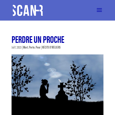
PERDRE UN PROCHE
Juil 7, 2023
|
Mort
,
Perte
,
Peur
|
RÉCITS D'ATELIERS