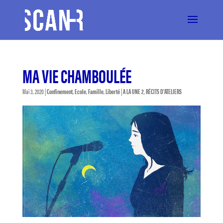
MA VIE CHAMBOULÉE
Mai 3, 2020
|
Confinement
,
Ecole
,
Famille
,
Liberté
|
A LA UNE 2
,
RÉCITS D'ATELIERS