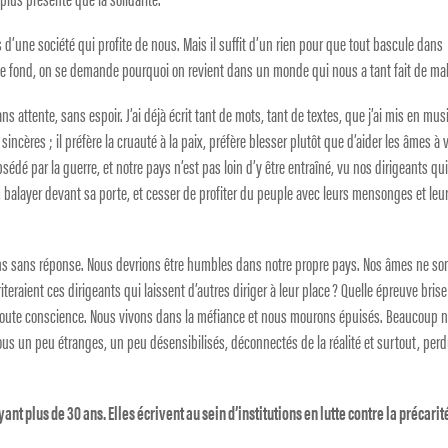
s d’une société qui profite de nous. Mais il suffit d’un rien pour que tout bascule dans
hé le fond, on se demande pourquoi on revient dans un monde qui nous a tant fait de mal
ttente, sans espoir. J’ai déjà écrit tant de mots, tant de textes, que j’ai mis en mus
ncères ; il préfère la cruauté à la paix, préfère blesser plutôt que d’aider les âmes à 
bsédé par la guerre, et notre pays n’est pas loin d’y être entraîné, vu nos dirigeants qu
re, balayer devant sa porte, et cesser de profiter du peuple avec leurs mensonges et leu
ons sans réponse. Nous devrions être humbles dans notre propre pays. Nos âmes ne so
iteraient ces dirigeants qui laissent d’autres diriger à leur place ? Quelle épreuve brise
 toute conscience. Nous vivons dans la méfiance et nous mourons épuisés. Beaucoup n
tous un peu étranges, un peu désensibilisés, déconnectés de la réalité et surtout, per
nt plus de 30 ans. Elles écrivent au sein d’institutions en lutte contre la précarit