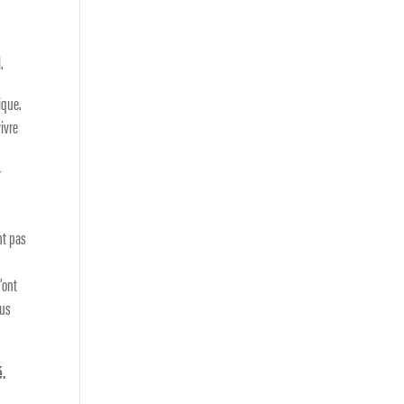
.
ique.
vivre
i
r
nt pas
’ont
dus
é.