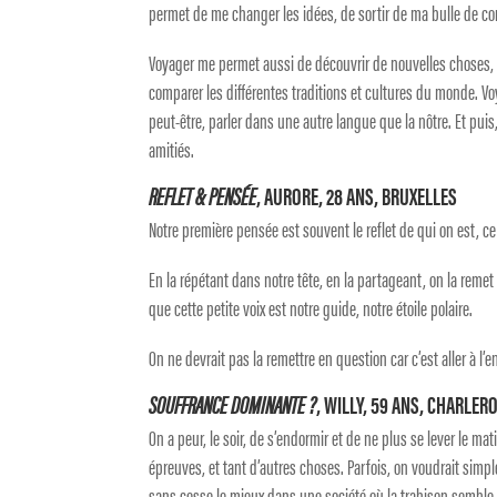
permet de me changer les idées, de sortir de ma bulle de co
Voyager me permet aussi de découvrir de nouvelles choses, 
comparer les différentes traditions et cultures du monde. Vo
peut-être, parler dans une autre langue que la nôtre. Et pui
amitiés.
REFLET & PENSÉE
, AURORE, 28 ANS, BRUXELLES
Notre première pensée est souvent le reflet de qui on est, ce 
En la répétant dans notre tête, en la partageant, on la reme
que cette petite voix est notre guide, notre étoile polaire.
On ne devrait pas la remettre en question car c’est aller à l’
SOUFFRANCE DOMINANTE ?
, WILLY, 59 ANS, CHARLERO
On a peur, le soir, de s’endormir et de ne plus se lever le ma
épreuves, et tant d’autres choses. Parfois, on voudrait simp
sans cesse le mieux dans une société où la trahison semble p