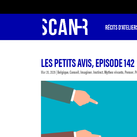
RÉCITS D’ATELIER
LES PETITS AVIS, EPISODE 142
Mar 20, 2026
|
Belgique
,
Conseil
,
Imaginer
,
Instinct
,
Mythes vivants
,
Penser
,
P