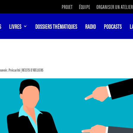
PROJET
ÉQUIPE
ORGANISER UN ATELIER
S
LIVRES
DOSSIERS THÉMATIQUES
RADIO
PODCASTS
L
ouvoir
,
Précarité
|
RÉCITS D'ATELIERS