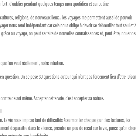
nfort, d’oublier pendant quelques temps mon quotidien et sa routine.
cultures, religions, de nouveaux lieux… les voyages me permettent aussi de pouvoir
yager nous rend indépendant car cela nous oblige à devoir se débrouiller tout seul et à
s, grâce au voyage, on peut se faire de nouvelles connaissances et, peut-être, nouer de
que l’on veut réellement, notre intuition.
t en question. On se pose 30 questions autour qui n’ont pas forcément lieu d’être. Diso
encontre de soi-même. Accepter cette voie, c’est accepter sa nature.
I
tin. La vie nous impose tant de difficultés à surmonter chaque jour : les factures, les
lement disparaître dans le silence, prendre un peu de recul sur la vie, parce qu’on che
lus présente que la solidarité.