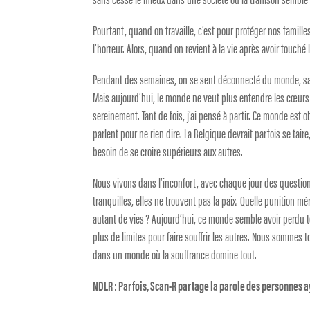
Pourtant, quand on travaille, c’est pour protéger nos famille
l’horreur. Alors, quand on revient à la vie après avoir touc
Pendant des semaines, on se sent déconnecté du monde, sans a
Mais aujourd’hui, le monde ne veut plus entendre les cœurs si
sereinement. Tant de fois, j’ai pensé à partir. Ce monde est o
parlent pour ne rien dire. La Belgique devrait parfois se tai
besoin de se croire supérieurs aux autres.
Nous vivons dans l’inconfort, avec chaque jour des questi
tranquilles, elles ne trouvent pas la paix. Quelle punition mér
autant de vies ? Aujourd’hui, ce monde semble avoir perdu
plus de limites pour faire souffrir les autres. Nous sommes 
dans un monde où la souffrance domine tout.
NDLR : Parfois, Scan-R partage la parole des personnes aya