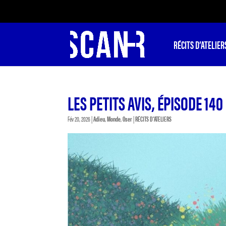
RÉCITS D’ATELIER
LES PETITS AVIS, ÉPISODE 140
Fév 20, 2026
|
Adieu
,
Monde
,
Oser
|
RÉCITS D'ATELIERS