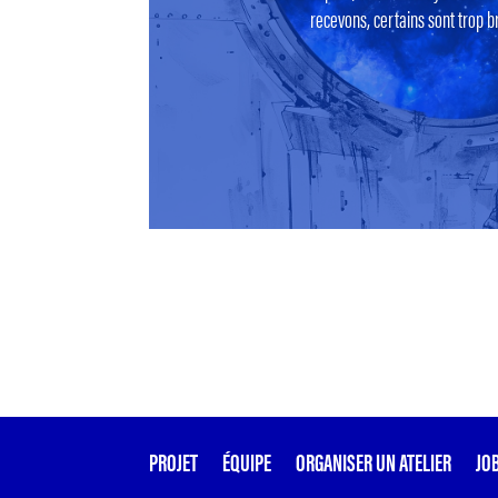
recevons, certains sont trop br
PROJET
ÉQUIPE
ORGANISER UN ATELIER
JO