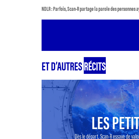
NDLR : Parfois, Scan-R partage la parole des personnes aya
ET D’AUTRES
RÉCITS
LES PETIT
Dès le départ, Scan-R essaye de valo