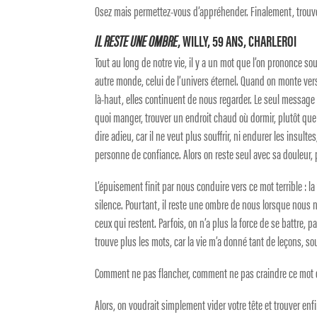
Osez mais permettez-vous d’appréhender. Finalement, trouvez 
IL RESTE UNE OMBRE
, WILLY, 59 ANS, CHARLEROI
Tout au long de notre vie, il y a un mot que l’on prononce so
autre monde, celui de l’univers éternel. Quand on monte vers
là-haut, elles continuent de nous regarder. Le seul message
quoi manger, trouver un endroit chaud où dormir, plutôt que d
dire adieu, car il ne veut plus souffrir, ni endurer les insulte
personne de confiance. Alors on reste seul avec sa douleur
L’épuisement finit par nous conduire vers ce mot terrible : l
silence. Pourtant, il reste une ombre de nous lorsque nous
ceux qui restent. Parfois, on n’a plus la force de se battre, 
trouve plus les mots, car la vie m’a donné tant de leçons, 
Comment ne pas flancher, comment ne pas craindre ce mot c
Alors, on voudrait simplement vider votre tête et trouver enfi