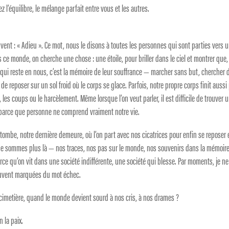
l’équilibre, le mélange parfait entre vous et les autres.
uvent : « Adieu ». Ce mot, nous le disons à toutes les personnes qui sont parties vers 
 ce monde, on cherche une chose : une étoile, pour briller dans le ciel et montrer que,
 qui reste en nous, c’est la mémoire de leur souffrance — marcher sans but, chercher 
e reposer sur un sol froid où le corps se glace. Parfois, notre propre corps finit aussi
s, les coups ou le harcèlement. Même lorsque l’on veut parler, il est difficile de trouver 
, parce que personne ne comprend vraiment notre vie.
a tombe, notre dernière demeure, où l’on part avec nos cicatrices pour enfin se reposer
 ne sommes plus là — nos traces, nos pas sur le monde, nos souvenirs dans la mémoir
parce qu’on vit dans une société indifférente, une société qui blesse. Par moments, je ne
souvent marquées du mot échec.
imetière, quand le monde devient sourd à nos cris, à nos drames ?
n la paix.