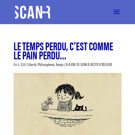
LE TEMPS PERDU, C’EST COMME
LE PAIN PERDU…
Avr 8, 2020
|
Liberté
,
Philosophons
,
Temps
|
A LA UNE DE SCAN-R
,
RÉCITS D'ATELIERS