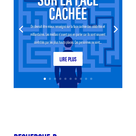
CACHÉE
On devrait être mieux renseigné sur la face cachée des célébrités et
milliardaires. Les médias n’osent pas en parler car ils sont souvent
contrôlés par les plus hauts placés. Ces personnes ne sont...
LIRE PLUS