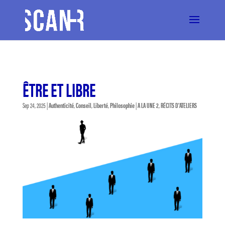
ÊTRE ET LIBRE
Sep 24, 2025
|
Authenticité
,
Conseil
,
Liberté
,
Philosophie
|
A LA UNE 2
,
RÉCITS D'ATELIERS