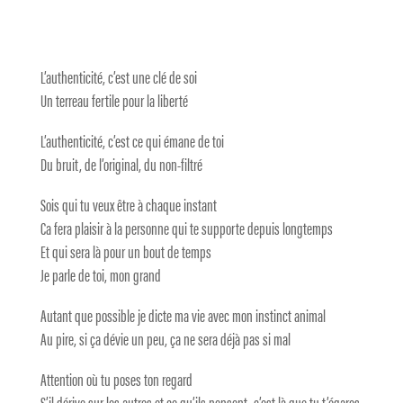
L’authenticité, c’est une clé de soi
Un terreau fertile pour la liberté
L’authenticité, c’est ce qui émane de toi
Du bruit, de l’original, du non-filtré
Sois qui tu veux être à chaque instant
Ca fera plaisir à la personne qui te supporte depuis longtemps
Et qui sera là pour un bout de temps
Je parle de toi, mon grand
Autant que possible je dicte ma vie avec mon instinct animal
Au pire, si ça dévie un peu, ça ne sera déjà pas si mal
Attention où tu poses ton regard
S’il dérive sur les autres et ce qu’ils pensent, c’est là que tu t’égares