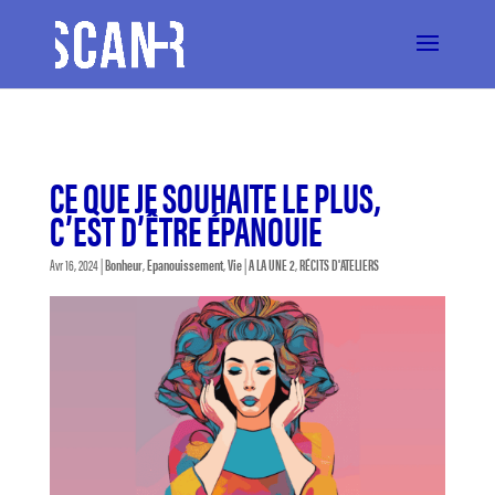
CE QUE JE SOUHAITE LE PLUS,
C’EST D’ÊTRE ÉPANOUIE
Avr 16, 2024
|
Bonheur
,
Epanouissement
,
Vie
|
A LA UNE 2
,
RÉCITS D'ATELIERS