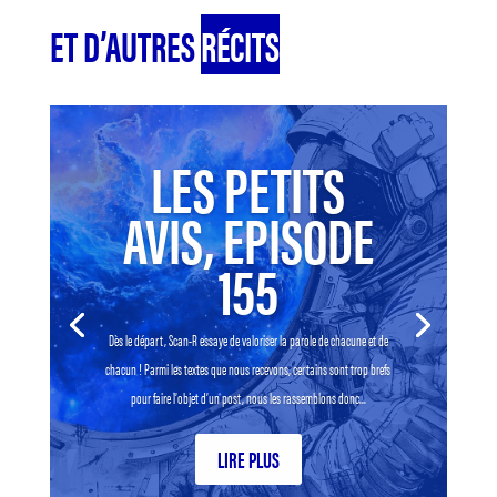
ET D’AUTRES
RÉCITS
LES PETITS
AVIS, EPISODE
155
Dès le départ, Scan-R essaye de valoriser la parole de chacune et de
chacun ! Parmi les textes que nous recevons, certains sont trop brefs
pour faire l’objet d’un post, nous les rassemblons donc...
LIRE PLUS