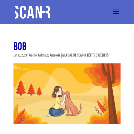
BOB
Jan 10, 2023
|
Amitié
,
Animaux
,
Anorexie
|
A LA UNE DE SCAN-R
,
RÉCITS D'ATELIERS